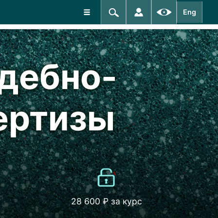
Eng
удебно-
ертизы
28 600 ₽ за курс