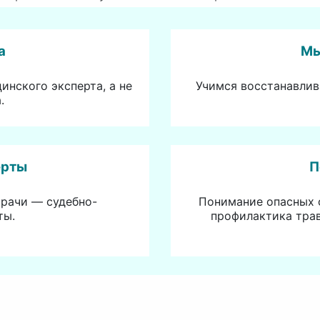
а
Мы
инского эксперта, а не
Учимся восстанавлив
.
ерты
П
врачи — судебно-
Понимание опасных 
ты.
профилактика тра