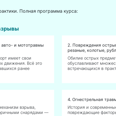
рактики. Полная программа курса:
 взрывы
 авто- и мототравмы
2. Повреждения остры
резаные, колотые, руб
орт имеет свои
Обилие острых предмет
ях движения. Всё это
обуславливают множес
чавшихся ранее
встречающихся в практ
4. Огнестрельная трав
механизм взрыва,
История и современные 
оричными снарядами —
повреждающие факторы