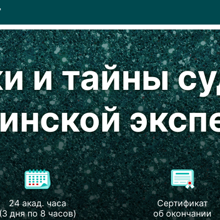
Т
и и тайны с
инской эксп
24 акад. часа
Сертификат
(3 дня по 8 часов)
об окончании