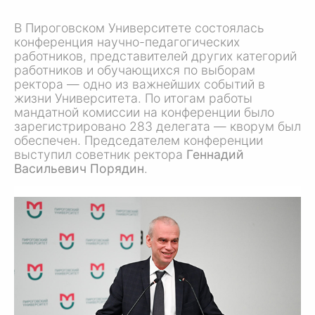
В Пироговском Университете состоялась
конференция научно-педагогических
работников, представителей других категорий
работников и обучающихся по выборам
ректора — одно из важнейших событий в
жизни Университета. По итогам работы
мандатной комиссии на конференции было
зарегистрировано 283 делегата — кворум был
обеспечен. Председателем конференции
выступил советник ректора
Геннадий
Васильевич Порядин
.