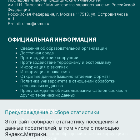
Исследовательский Медицинский Университет
им. Н.И. Пирогова" Министерства здравоохранения Российской
Федерации
Российская Федерация, г. Москва 117513, ул. Островитянова
д. 1
E-mail: rsmu@rsmu.ru
ОФИЦИАЛЬНАЯ ИНФОРМАЦИЯ
Сведения об образовательной организации
Доступная среда
Противодействие коррупции
Противодействие терроризму и экстремизму
Информация о закупках
Информация о вакансиях
Открытые данные (машиночитаемый формат)
Политика университета в отношении обработки
персональных данных
Предупреждение об использовании файлов cookies и
других технических данных
ОБРАТНАЯ СВЯЗЬ
Предупреждение о сборе статистики
Приемная комиссия
Этот сайт собирает статистику посещения и
Пресс-служба
данные посетителей, в том числе с помощью
Отдел документационного обеспечения
Яндекс.Метрики.
Обратная связь для обращений о фактах коррупции в
Минздраве России