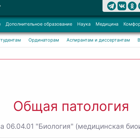
Т
е
Дополнительное образование
Наука
Медицина
Комфор
тудентам
Ординаторам
Аспирантам и диссертантам
Общая патология
а 06.04.01 "Биология" (медицинская би