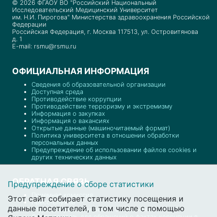
© 2026 ФГАОУ ВО "Российский Национальный
Исследовательский Медицинский Университет
им. Н.И. Пирогова" Министерства здравоохранения Российской
Федерации
Российская Федерация, г. Москва 117513, ул. Островитянова
д. 1
E-mail: rsmu@rsmu.ru
ОФИЦИАЛЬНАЯ ИНФОРМАЦИЯ
Сведения об образовательной организации
Доступная среда
Противодействие коррупции
Противодействие терроризму и экстремизму
Информация о закупках
Информация о вакансиях
Открытые данные (машиночитаемый формат)
Политика университета в отношении обработки
персональных данных
Предупреждение об использовании файлов cookies и
других технических данных
ОБРАТНАЯ СВЯЗЬ
Предупреждение о сборе статистики
Приемная комиссия
Этот сайт собирает статистику посещения и
Пресс-служба
данные посетителей, в том числе с помощью
Отдел документационного обеспечения
Обратная связь для обращений о фактах коррупции в