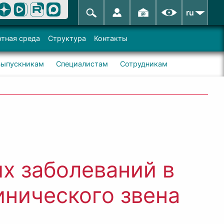
ru
тная среда
Структура
Контакты
Выпускникам
Специалистам
Сотрудникам
х заболеваний в
инического звена