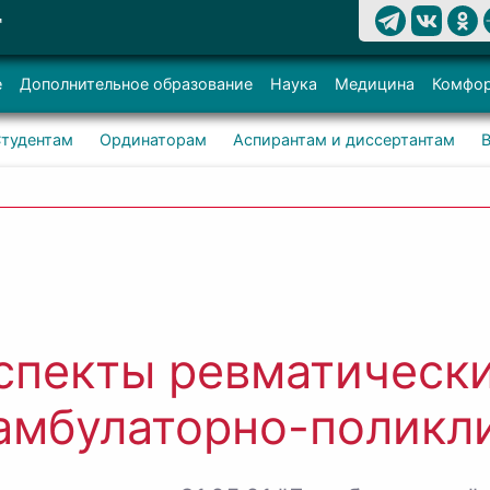
Т
е
Дополнительное образование
Наука
Медицина
Комфор
тудентам
Ординаторам
Аспирантам и диссертантам
пекты ревматически
 амбулаторно-поликл