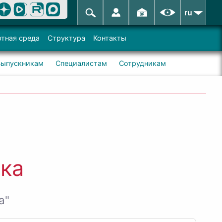
ru
тная среда
Структура
Контакты
Выпускникам
Специалистам
Сотрудникам
ка
а"