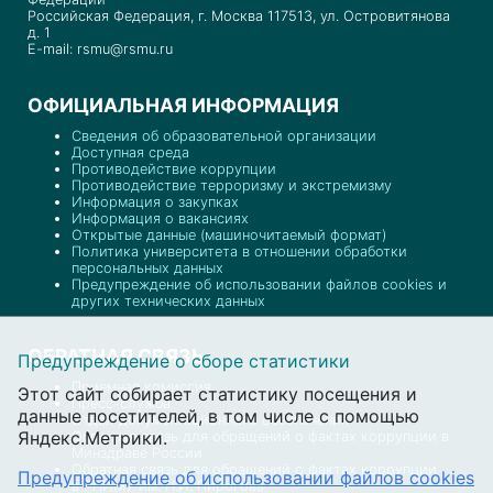
Российская Федерация, г. Москва 117513, ул. Островитянова
д. 1
E-mail: rsmu@rsmu.ru
ОФИЦИАЛЬНАЯ ИНФОРМАЦИЯ
Сведения об образовательной организации
Доступная среда
Противодействие коррупции
Противодействие терроризму и экстремизму
Информация о закупках
Информация о вакансиях
Открытые данные (машиночитаемый формат)
Политика университета в отношении обработки
персональных данных
Предупреждение об использовании файлов cookies и
других технических данных
ОБРАТНАЯ СВЯЗЬ
Предупреждение о сборе статистики
Приемная комиссия
Этот сайт собирает статистику посещения и
Пресс-служба
данные посетителей, в том числе с помощью
Отдел документационного обеспечения
Яндекс.Метрики.
Обратная связь для обращений о фактах коррупции в
Минздраве России
Обратная связь для обращений о фактах коррупции
Предупреждение об использовании файлов cookies
в РНИМУ им. Н.И. Пирогова