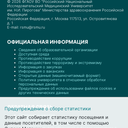
© 2026 ФГАОУ ВО "Российский Национальный
Исследовательский Медицинский Университет
им. Н.И. Пирогова" Министерства здравоохранения Российской
Федерации
Российская Федерация, г. Москва 117513, ул. Островитянова
д. 1
E-mail: rsmu@rsmu.ru
ОФИЦИАЛЬНАЯ ИНФОРМАЦИЯ
Сведения об образовательной организации
Доступная среда
Противодействие коррупции
Противодействие терроризму и экстремизму
Информация о закупках
Информация о вакансиях
Открытые данные (машиночитаемый формат)
Политика университета в отношении обработки
персональных данных
Предупреждение об использовании файлов cookies и
других технических данных
ОБРАТНАЯ СВЯЗЬ
Предупреждение о сборе статистики
Приемная комиссия
Этот сайт собирает статистику посещения и
Пресс-служба
данные посетителей, в том числе с помощью
Отдел документационного обеспечения
Обратная связь для обращений о фактах коррупции в