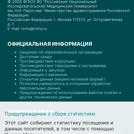
© 2026 ФГАОУ ВО "Российский Национальный
Исследовательский Медицинский Университет
им. Н.И. Пирогова" Министерства здравоохранения Российской
Федерации
Российская Федерация, г. Москва 117513, ул. Островитянова
д. 1
E-mail: rsmu@rsmu.ru
ОФИЦИАЛЬНАЯ ИНФОРМАЦИЯ
Сведения об образовательной организации
Доступная среда
Противодействие коррупции
Противодействие терроризму и экстремизму
Информация о закупках
Информация о вакансиях
Открытые данные (машиночитаемый формат)
Политика университета в отношении обработки
персональных данных
Предупреждение об использовании файлов cookies и
других технических данных
ОБРАТНАЯ СВЯЗЬ
Предупреждение о сборе статистики
Приемная комиссия
Этот сайт собирает статистику посещения и
Пресс-служба
данные посетителей, в том числе с помощью
Отдел документационного обеспечения
Обратная связь для обращений о фактах коррупции в