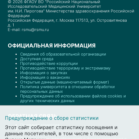
© 2026 ФГАОУ ВО "Российский Национальный
Исследовательский Медицинский Университет
им. Н.И. Пирогова" Министерства здравоохранения Российской
Федерации
Российская Федерация, г. Москва 117513, ул. Островитянова
д. 1
E-mail: rsmu@rsmu.ru
ОФИЦИАЛЬНАЯ ИНФОРМАЦИЯ
Сведения об образовательной организации
Доступная среда
Противодействие коррупции
Противодействие терроризму и экстремизму
Информация о закупках
Информация о вакансиях
Открытые данные (машиночитаемый формат)
Политика университета в отношении обработки
персональных данных
Предупреждение об использовании файлов cookies и
других технических данных
ОБРАТНАЯ СВЯЗЬ
Предупреждение о сборе статистики
Приемная комиссия
Этот сайт собирает статистику посещения и
Пресс-служба
данные посетителей, в том числе с помощью
Отдел документационного обеспечения
Обратная связь для обращений о фактах коррупции в