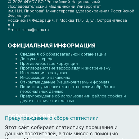
© 2026 ФГАОУ ВО "Российский Национальный
Исследовательский Медицинский Университет
им. Н.И. Пирогова" Министерства здравоохранения Российской
Федерации
Российская Федерация, г. Москва 117513, ул. Островитянова
д. 1
E-mail: rsmu@rsmu.ru
ОФИЦИАЛЬНАЯ ИНФОРМАЦИЯ
Сведения об образовательной организации
Доступная среда
Противодействие коррупции
Противодействие терроризму и экстремизму
Информация о закупках
Информация о вакансиях
Открытые данные (машиночитаемый формат)
Политика университета в отношении обработки
персональных данных
Предупреждение об использовании файлов cookies и
других технических данных
ОБРАТНАЯ СВЯЗЬ
Предупреждение о сборе статистики
Приемная комиссия
Этот сайт собирает статистику посещения и
Пресс-служба
данные посетителей, в том числе с помощью
Отдел документационного обеспечения
Обратная связь для обращений о фактах коррупции в