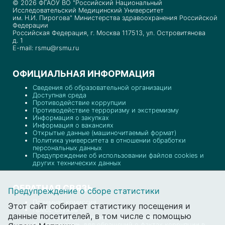
© 2026 ФГАОУ ВО "Российский Национальный
Исследовательский Медицинский Университет
им. Н.И. Пирогова" Министерства здравоохранения Российской
Федерации
Российская Федерация, г. Москва 117513, ул. Островитянова
д. 1
E-mail: rsmu@rsmu.ru
ОФИЦИАЛЬНАЯ ИНФОРМАЦИЯ
Сведения об образовательной организации
Доступная среда
Противодействие коррупции
Противодействие терроризму и экстремизму
Информация о закупках
Информация о вакансиях
Открытые данные (машиночитаемый формат)
Политика университета в отношении обработки
персональных данных
Предупреждение об использовании файлов cookies и
других технических данных
ОБРАТНАЯ СВЯЗЬ
Предупреждение о сборе статистики
Приемная комиссия
Этот сайт собирает статистику посещения и
Пресс-служба
данные посетителей, в том числе с помощью
Отдел документационного обеспечения
Обратная связь для обращений о фактах коррупции в