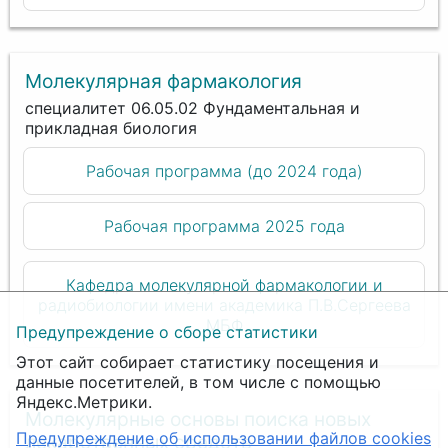
Молекулярная фармакология
специалитет 06.05.02 Фундаментальная и
прикладная биология
Рабочая программа (до 2024 года)
Рабочая программа 2025 года
Кафедра молекулярной фармакологии и
радиобиологии имени академика П.В.Сергеева
МБФ
Предупреждение о сборе статистики
Этот сайт собирает статистику посещения и
данные посетителей, в том числе с помощью
Яндекс.Метрики.
Молекулярные основы поиска новых
Предупреждение об использовании файлов cookies
лекарственных средств