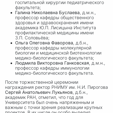
госпитальной хирургии педиатрического
факультета;
Галина Николаевна Буслаева
, д.м.н.,
профессор кафедры общественного
здоровья и здравоохранения имени
академика
Ю.П. Лисицына
Института
профилактической медицины имени
З.П. Соловьёва
;
Ольга Олеговна Фаворова
, д.б.н.,
профессор кафедры молекулярной
биологии и медицинской биотехнологии
медико-биологического факультета;
Людмила Викторовна Ганковская
, д.м.н.,
профессор кафедры иммунологии
медико-биологического факультета.
После торжественной церемонии
награждения ректор РНИМУ им.
Н.И. Пирогова
Сергей Анатольевич Лукьянов
, д.б.н.,
академик РАН, отметил, что год для
Университета был очень напряженным и
важным с точки зрения реализации крупных
проектов. В их числе он особо выделил