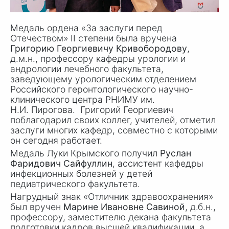
Медаль ордена «За заслуги перед
Отечеством» II степени была вручена
Григорию Георгиевичу Кривобородову
,
д.м.н., профессору кафедры урологии и
андрологии лечебного факультета,
заведующему урологическим отделением
Российского геронтологического научно-
клинического центра РНИМУ им.
Н.И. Пирогова
. Григорий Георгиевич
поблагодарил своих коллег, учителей, отметил
заслуги многих кафедр, совместно с которыми
он сегодня работает.
Медаль Луки Крымского получил
Руслан
Фаридович Сайфуллин
, ассистент кафедры
инфекционных болезней у детей
педиатрического факультета.
Нагрудный знак «Отличник здравоохранения»
был вручен
Марине Ивановне Савиной
, д.б.н.,
профессору, заместителю декана факультета
подготовки кадров высшей квалификации, а