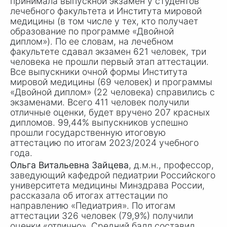
принимала выпускной экзамен у студентов
лечебного факультета и Института мировой
медицины (в том числе у тех, кто получает
образование по программе «Двойной
диплом»). По ее словам, на лечебном
факультете сдавал экзамен 621 человек, три
человека не прошли первый этап аттестации.
Все выпускники очной формы Института
мировой медицины (69 человек) и программы
«Двойной диплом» (22 человека) справились с
экзаменами. Всего 411 человек получили
отличные оценки, будет вручено 207 красных
дипломов. 99,44% выпускников успешно
прошли государственную итоговую
аттестацию по итогам 2023/2024 учебного
года.
Ольга Витальевна Зайцева
, д.м.н., профессор,
заведующий кафедрой педиатрии Российского
университета медицины Минздрава России,
рассказала об итогах аттестации по
направлению «Педиатрия». По итогам
аттестации 326 человек (79,9%) получили
оценки «отлично». Средний балл составил