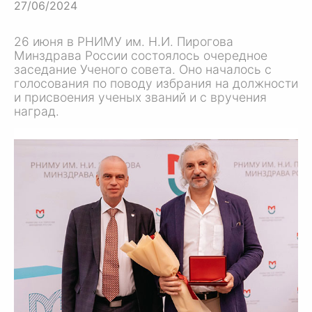
27/06/2024
26 июня в РНИМУ им.
Н.И. Пирогова
Минздрава России состоялось очередное
заседание Ученого совета. Оно началось с
голосования по поводу избрания на должности
и присвоения ученых званий и с вручения
наград.