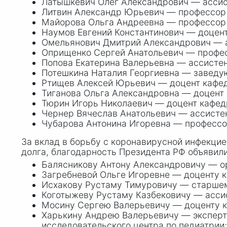
Латышкевич Олег Александрович — ассис
Литвин Александр Юрьевич — профессор 
Майорова Ольга Андреевна — профессор к
Наумов Евгений Константинович — доцент
Омельянович Дмитрий Александрович — а
Оприщенко Сергей Анатольевич — профес
Попова Екатерина Валерьевна — ассистен
Потешкина Наталия Георгиевна — заведу
Ртищев Алексей Юрьевич — доцент кафед
Тиганова Ольга Александровна — доцент
Тюрин Игорь Николаевич — доцент кафед
Чернер Вячеслав Анатольевич — ассистен
Чубарова Антонина Игоревна — профессор
За вклад в борьбу с коронавирусной инфекци
долга, благодарность Президента РФ объявили
Балясникову Антону Александровичу — ор
Загребневой Ольге Игоревне — доценту 
Исхакову Рустаму Тимуровичу — старше
Коготыжеву Рустаму Казбековичу — ассис
Мосину Сергею Валерьевичу — доценту к
Харькину Андрею Валерьевичу — эксперт
исследовательского центра по педиатрии;