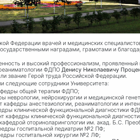
кой Федерации врачей и медицинских специалистов,
 государственными наградами, грамотами и благод
женность и высокий профессионализм, проявленный 
 реаниматологии ФДПО
Денису Николаевичу Проце
ли звание Герой труда Российской Федерации.
ли следующие сотрудники Университета:
афедры общей терапии ФДПО;
ы неврологии, нейрохирургии и медицинской генет
 кафедры анестезиологии, реаниматологии и интен
едры клинической функциональной диагностики ФД
нт кафедры клинической функциональной диагност
афедрой оториноларингологии им. акад. Б.С. Прео
федры госпитальной педиатрии №2 ПФ;
федры госпитальной хирургии №2 ЛФ;