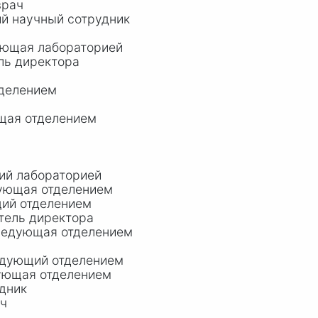
врач
й научный сотрудник
ующая лабораторией
ль директора
тделением
щая отделением
ий лабораторией
дующая отделением
ий отделением
тель директора
ведующая отделением
едующий отделением
ующая отделением
дник
ач