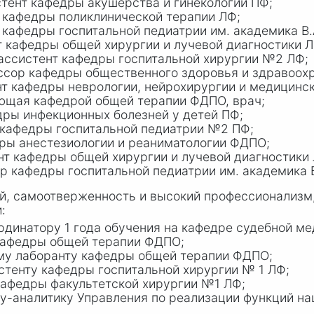
тент кафедры акушерства и гинекологии ПФ;
кафедры поликлинической терапии ЛФ;
афедры госпитальной педиатрии им. академика В.
 кафедры общей хирургии и лучевой диагностики Л
ссистент кафедры госпитальной хирургии №2 ЛФ;
сор кафедры общественного здоровья и здравоохр
т кафедры неврологии, нейрохирургии и медицинск
ющая кафедрой общей терапии ФДПО, врач;
ры инфекционных болезней у детей ПФ;
 кафедры госпитальной педиатрии №2 ПФ;
ры анестезиологии и реаниматологии ФДПО;
т кафедры общей хирургии и лучевой диагностики
 кафедры госпитальной педиатрии им. академика В
ей, самоотверженность и высокий профессионализм
:
динатору 1 года обучения на кафедре судебной м
кафедры общей терапии ФДПО;
му лаборанту кафедры общей терапии ФДПО;
тенту кафедры госпитальной хирургии № 1 ЛФ;
афедры факультетской хирургии №1 ЛФ;
у-аналитику Управления по реализации функций на