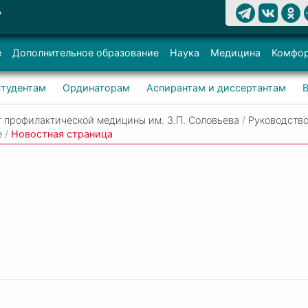
Т
е
Дополнительное образование
Наука
Медицина
Комфор
тудентам
Ординаторам
Аспирантам и диссертантам
 профилактической медицины им. З.П. Соловьева
/
Руководство
е
/
Новостная страница