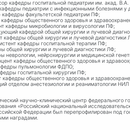
 кафедры госпитальной педиатрии им. акад. В.А.
кафедры педиатрии с инфекционными болезнями у 
 кафедры факультетской педиатрии ПФ;
 кафедры общественного здоровья и здравоохранен
нт кафедры микробиологии и вирусологии ПФ;
ующий кафедрой общей хирургии и лучевой диагно
 кафедры общей хирургии и лучевой диагностики 
истент кафедры госпитальной терапии ПФ;
ы общей хирургии и лучевой диагностики ЛФ;
ы неврологии, нейрохирургии и медицинской генет
цент кафедры общественного здоровья и здравоох
афедры пульмонологии ФДПО;
федры госпитальной хирургии ПФ;
 кафедры общественного здоровья и здравоохране
й отделом анестезиологии и реаниматологии НИЛ 
гический научно-клинический центр федерального г
ования «Российский национальный исследовательск
ссийской Федерации был перепрофилирован под гос
ыми наградами.