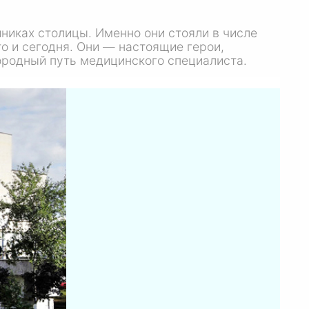
никах столицы. Именно они стояли в числе
то и сегодня. Они — настоящие герои,
городный путь медицинского специалиста.