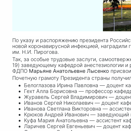
По указу и распоряжению президента Российс
новой коронавирусной инфекцией, наградили
им. Н.И. Пирогова.
Так, за особые трудовые заслуги, самоотвер
19) заведующему кафедрой анестезиологии и
ФДПО
Марьяне Анатольевне Лысенко
присвои
Почетную грамоту Президента страны получи
Белоглазова Ирина Павловна — доцент к
Гехт Алла Борисовна — профессор кафедр
Журавель Сергей Владимирович — доцент
Иванов Сергей Николаевич — доцент каф
Иванова Светлана Викторовна — ассисте
Крюков Андрей Иванович — заведующий к
Куфа Мария Анатольевна — ассистент ка
Ларичев Сергей Евгеньевич — доцент ка