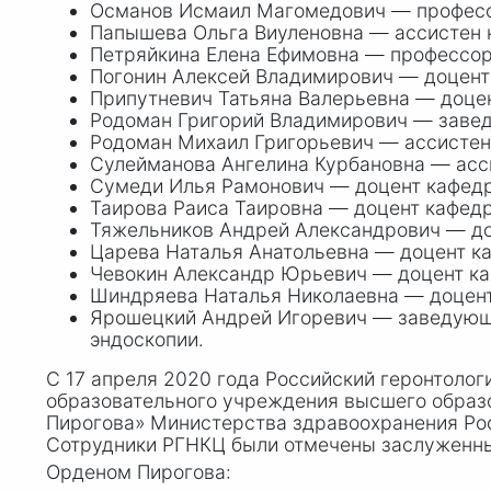
Османов Исмаил Магомедович — профессор
Папышева Ольга Виуленовна — ассистен 
Петряйкина Елена Ефимовна — профессор
Погонин Алексей Владимирович — доцент
Припутневич Татьяна Валерьевна — доце
Родоман Григорий Владимирович — завед
Родоман Михаил Григорьевич — ассистент
Сулейманова Ангелина Курбановна — асс
Сумеди Илья Рамонович — доцент кафедр
Таирова Раиса Таировна — доцент кафедр
Тяжельников Андрей Александрович — до
Царева Наталья Анатольевна — доцент к
Чевокин Александр Юрьевич — доцент ка
Шиндряева Наталья Николаевна — доцент
Ярошецкий Андрей Игоревич — заведующи
эндоскопии.
С 17 апреля 2020 года Российский геронтоло
образовательного учреждения высшего образ
Пирогова» Министерства здравоохранения Ро
Сотрудники РГНКЦ были отмечены заслуженн
Орденом Пирогова: