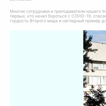
Многие сотрудники и преподаватели нашего У
первых, кто начал бороться с COVID-19, спаса
гордость Второго меда и наглядный пример дл