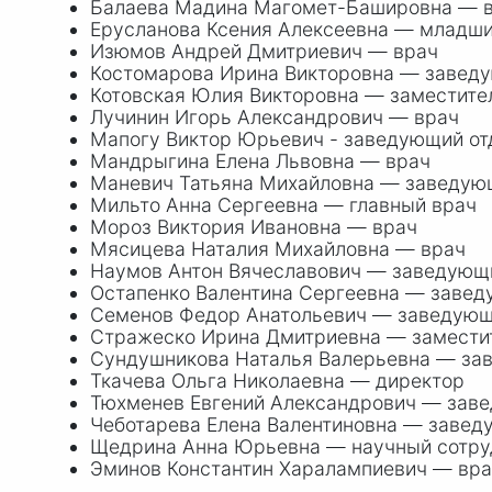
Балаева Мадина Магомет-Башировна — 
Ерусланова Ксения Алексеевна — младши
Изюмов Андрей Дмитриевич — врач
Костомарова Ирина Викторовна — завед
Котовская Юлия Викторовна — заместите
Лучинин Игорь Александрович — врач
Мапогу Виктор Юрьевич - заведующий о
Мандрыгина Елена Львовна — врач
Маневич Татьяна Михайловна — заведую
Мильто Анна Сергеевна — главный врач
Мороз Виктория Ивановна — врач
Мясицева Наталия Михайловна — врач
Наумов Антон Вячеславович — заведующ
Остапенко Валентина Сергеевна — заве
Семенов Федор Анатольевич — заведующ
Стражеско Ирина Дмитриевна — замести
Сундушникова Наталья Валерьевна — за
Ткачева Ольга Николаевна — директор
Тюхменев Евгений Александрович — зав
Чеботарева Елена Валентиновна — завед
Щедрина Анна Юрьевна — научный сотру
Эминов Константин Харалампиевич — вр