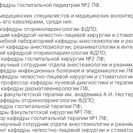
федры госпитальной педиатрии №2 ПФ.
 медицинских специалистов и медицинских волонте
 его кавалерами, среди них:
 кафедры оториноларингологии ФДПО;
щий кафедрой челюстно-лицевой хирургии и стома
ебной лабораторией кафедры анестезиологии и ре
т кафедры анестезиологии, реаниматологии и инте
ий кафедрой оториноларингологии ФДПО;
 кафедры госпитальной хирургии №2 ЛФ;
аучный сотрудник отдела анестезиологии и реаним
афедры инфекционных болезней и эпидемиологии ЛФ
афедры челюстно-лицевой хирургии и стоматологи
 профессор кафедры лучевой диагностики и терап
 кафедры дерматовенерологии ПФ;
 факультетской терапии им. академика А.И. Несте
кафедры оториноларингологии ФДПО;
едры госпитальной терапии ПФ;
дры факультетской хирургии №1 ЛФ;
р кафедры госпитальной терапии №1 ЛФ;
аучный сотрудник отдела анестезиологии и реаним
нт кафедры челюстно-лицевой хирургии и стомато