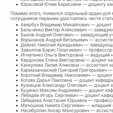
Юрасовой Юлии Борисовне — доценту ка
Помимо этого, появился отдельный орден для
сотрудников первыми удостоились чести стать
Авербух Владимир Михайлович — доцент
Бельченко Виктор Алексеевич — заведую
Быков Андрей Олегович — заведующий уч
Ворыханов Андрей Витальевич — ассистен
Дайхес Николай Аркадьевич — заведующ
Завьялов Борис Георгиевич — профессор
Игнатенко Ольга Викторовна — ведущий н
Кардонова Елена Викторовна — доцент к
Канкулова Лилия Аликовна — ассистент к
Кармазановский Григорий Григорьевич —
Короткий Владимир Николаевич — доцент
Котова Дарья Павловна — доцент кафедры
Кузнецов Александр Олегович — доцент 
Куценко Максим Андреевич — доцент каф
Лебедев Игорь Сергеевич — доцент кафе
Лебедева Анастасия Юрьевна — профессо
Матюшков Никита Сергеевич — младший н
Насибуллин Ансар Мансурович — ассисте