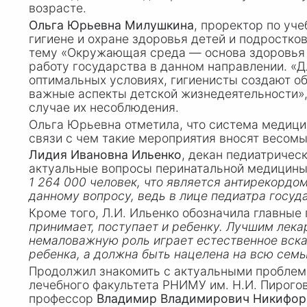
возрасте.
Ольга Юрьевна Милушкина
, проректор по уч
гигиене и охране здоровья детей и подростко
тему «Окружающая среда — основа здоровья р
работу государства в данном направлении. «Д
оптимальных условиях, гигиенисты создают 
важные аспекты детской жизнедеятельности»
случае их несоблюдения.
Ольга Юрьевна отметила, что система медицин
связи с чем такие мероприятия вносят весомы
Лидия Ивановна Ильенко
, декан педиатричес
актуальные вопросы перинатальной медицины,
1 264 000
человек, что является антирекордом
данному вопросу, ведь в лице педиатра госуд
Кроме того, Л.И. Ильенко обозначила главные
принимает, поступает и ребенку. Лучшим лека
немаловажную роль играет естественное вска
ребенка, а должна быть нацелена на всю сем
Продолжил знакомить с актуальными проблем
лечебного факультета РНИМУ им.
Н.И. Пирого
профессор
Владимир Владимирович Никифор