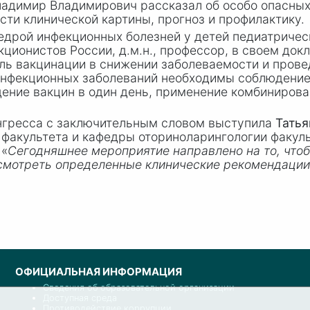
ладимир Владимирович рассказал об особо опасных
сти клинической картины, прогноз и профилактику.
едрой инфекционных болезней у детей педиатриче
ционистов России, д.м.н., профессор, в своем док
ль вакцинации в снижении заболеваемости и прове
 инфекционных заболеваний необходимы соблюдени
ение вакцин в один день, применение комбинирова
онгресса с заключительным словом выступила
Татья
факультета и кафедры оториноларингологии факул
 «
Сегодняшнее мероприятие направлено на то, что
смотреть определенные клинические рекомендации,
ОФИЦИАЛЬНАЯ ИНФОРМАЦИЯ
Сведения об образовательной организации
Доступная среда
Противодействие коррупции