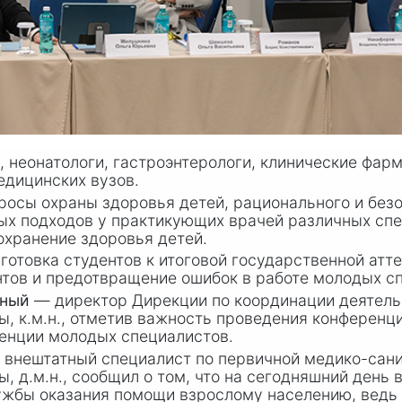
, неонатологи, гастроэнтерологи, клинические фар
едицинских вузов.
осы охраны здоровья детей, рационального и без
ых подходов у практикующих врачей различных сп
охранение здоровья детей.
отовка студентов к итоговой государственной атт
нтов и предотвращение ошибок в работе молодых с
нный
— директор Дирекции по координации деятель
, к.м.н., отметив важность проведения конферен
тенции молодых специалистов.
й внештатный специалист по первичной медико-са
 д.м.н., сообщил о том, что на сегодняшний день 
ужбы оказания помощи взрослому населению, ведь