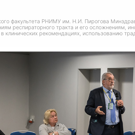
кого факультета РНИМУ им.
Н.И. Пирогова
Минздрав
иям респираторного тракта и его осложнениям, инф
 в клинических рекомендациях, использованию тр