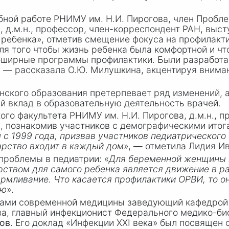
ебной работе РНИМУ им.
Н.И. Пирогова
, член Пробл
в, д.м.н., профессор, член-корреспондент РАН, выс
ебенка», отметив смещение фокуса на профилакти
ля того чтобы жизнь ребенка была комфортной и чт
обширные программы профилактики. Были разработ
, — рассказала
О.Ю. Милушкина
, акцентируя внима
ского образования претерпевает ряд изменений, а 
й вклад в образовательную деятельность врачей.
кого факультета РНИМУ им.
Н.И. Пирогова
, д.м.н.,
 познакомив участников с демографическими итога
 с 1999 года, призвав участников педиатрическог
арство входит в каждый дом
», — отметила Лидия И
 проблемы в педиатрии: «
Для беременной женщины н
рством для самого ребенка является движение в ра
рмливание. Что касается профилактики ОРВИ, то он
ью
».
ами современной медицины заведующий кафедрой 
ва
, главный инфекционист Федерального медико-био
ов
. Его доклад «Инфекции XXI века» был посвящен