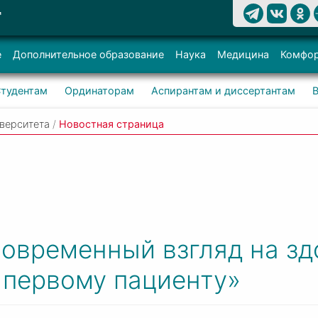
Т
е
Дополнительное образование
Наука
Медицина
Комфор
тудентам
Ординаторам
Аспирантам и диссертантам
верситета
/
Новостная страница
овременный взгляд на зд
 первому пациенту»