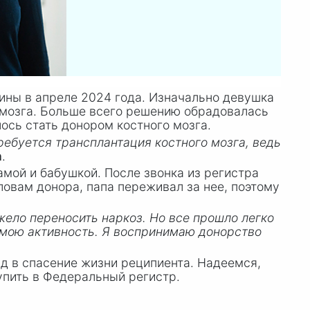
ины в апреле 2024 года. Изначально девушка
 мозга. Больше всего решению обрадовалась
лось стать донором костного мозга.
требуется трансплантация костного мозга, ведь
а
.
амой и бабушкой. После звонка из регистра
ловам донора, папа переживал за нее, поэтому
жело переносить наркоз. Но все прошло легко
 мою активность. Я воспринимаю донорство
д в спасение жизни реципиента. Надеемся,
тупить в Федеральный регистр.