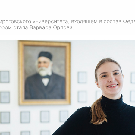
ироговского университета, входящем в состав Фед
нором стала
Варвара Орлова
.