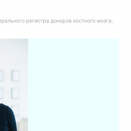
ерального регистра доноров костного мозга,