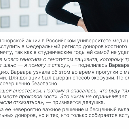
донорской акции в Российском университете медиц
 вступить в Федеральный регистр доноров костного
ечту, так как в студенческие годы ей самой не уда
е моего генотипа с генотипом пациента, которому 
т шанс — я помогу и спасу»
, — поделилась
Варвар
ию. Варвара узнала об этом во время прогулки с м
и. Для донации был выбран способ эксфузии. По с
о совершенно безопасно.
щей анестезией. Поэтому я опасалась, что буду тя
 месте проколов кости. Это никак не ограничивает
мысли отказаться»
, — признается девушка.
 ее невероятно важное решение и бесценный вкла
льных доноров, но и тех, кто только собирается вс