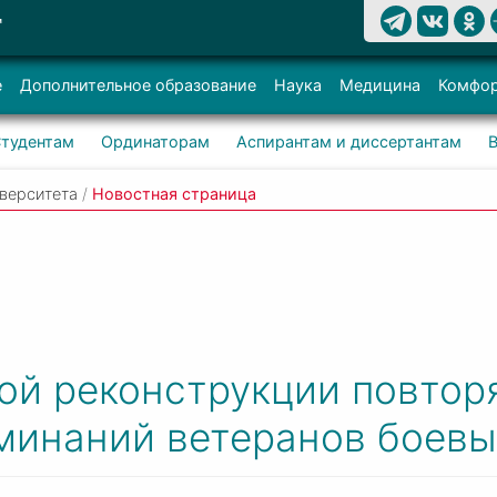
Т
е
Дополнительное образование
Наука
Медицина
Комфор
тудентам
Ординаторам
Аспирантам и диссертантам
верситета
/
Новостная страница
ой реконструкции повто
минаний ветеранов боевы