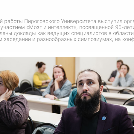
ой работы Пироговского Университета выступил ор
участием «Мозг и интеллект», посвященной 95-ле
лены доклады как ведущих специалистов в области
м заседании и разнообразных симпозиумах, на кон