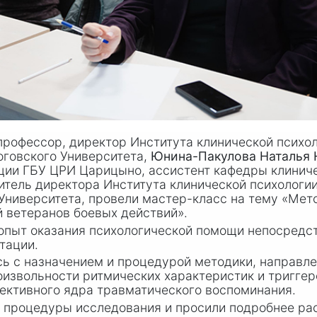
, профессор, директор Института клинической псих
оговского Университета,
Юнина-Пакулова Наталья
ции ГБУ ЦРИ Царицыно, ассистент кафедры клинич
еститель директора Института клинической психолог
Университета, провели мастер-класс на тему «Мет
 ветеранов боевых действий».
пыт оказания психологической помощи непосредст
тации.
сь с назначением и процедурой методики, направле
оизвольности ритмических характеристик и тригге
ективного ядра травматического воспоминания.
 процедуры исследования и просили подробнее расс