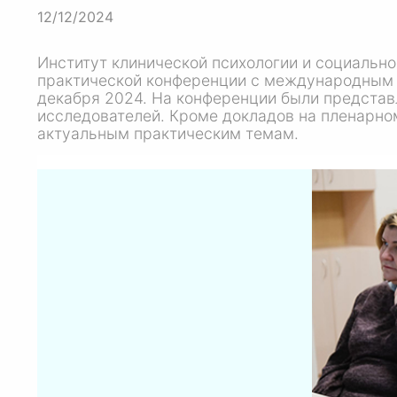
12/12/2024
Институт клинической психологии и социальн
практической конференции с международным 
декабря 2024. На конференции были представ
исследователей. Кроме докладов на пленарно
актуальным практическим темам.