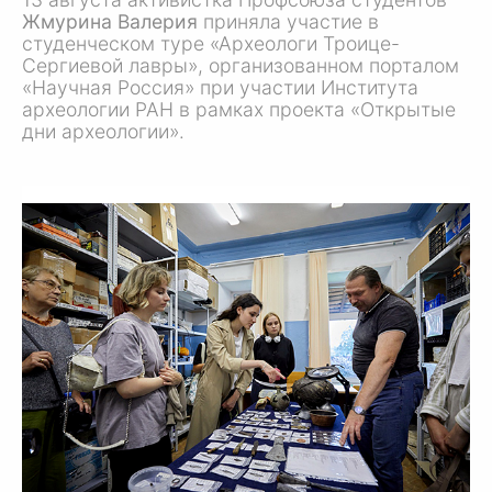
Жмурина Валерия
приняла участие в
студенческом туре «Археологи Троице-
Сергиевой лавры», организованном порталом
«Научная Россия» при участии Института
археологии РАН в рамках проекта «Открытые
дни археологии».