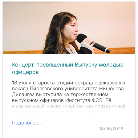
Концерт, посвященный Выпуску молодых
офицеров
18 июня староста студии эстрадно-джазового
вокала Пироговского университета Нишонова
Дилангез выступила на торжественном
выпускном офицеров Института ФСБ. Её
музыкальный номер стал частью праздничной
программы и придал событию особую
эмоциональную…
Подробнее...
18/06/2026