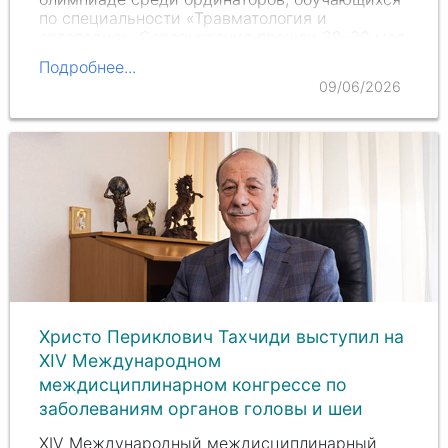
по специальности «Травматология и
ортопедия». Соревнования прошли 29–30 мая
2026 года в Смоленске.
Подробнее...
09/06/2026
Христо Периклович Тахчиди выступил на
XIV Международном
междисциплинарном конгрессе по
заболеваниям органов головы и шеи
XIV Международный междисциплинарный