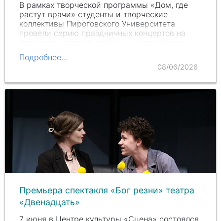
В рамках творческой программы «Дом, где
растут врачи» студенты и творческие
коллективы Пироговского Университета
провели серию праздничных концертов на
площадках детских клиник и медицинских
учреждений Москвы. Эти концерты стали
Подробнее...
частью традиции…
08/06/2026
Премьера спектакля «Бог резни» театра
«Двенадцать»
7 июня в Центре культуры «Сцена» состоялся