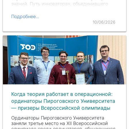
знаний. Путь инноватора», объединившего
студентов разных направлений подготовки,
заинтересованных в развитии научных и
Подробнее...
технологических проектов в сфере
10/06/2026
здравоохранения.
Когда теория работает в операционной:
ординаторы Пироговского Университета
— призеры Всероссийской олимпиады
Ординаторы Пироговского Университета
заняли третье место на
XII Всероссийской
олимпиаде среди ординаторов, обучающихся