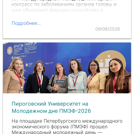
конгресс по заболеваниям органов головы и
шеи объединил ведущих российских и
зарубежных специалистов для обсуждения
современных подходов к диагностике и
Подробнее...
лечению заболеваний органов головы и шеи.
09/06/2026
Пироговский Университет на
Молодежном дне ПМЭФ-2026
На площадке Петербургского международного
экономического форума (ПМЭФ) прошел
Международный молодежный день —