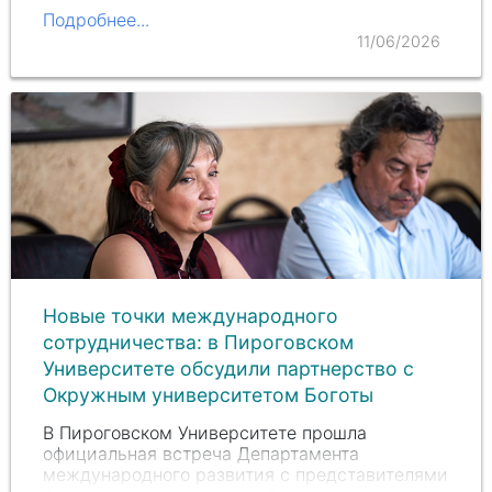
организованный при поддержке заведующего
Подробнее...
кафедрой
Владислава Андреевича Сотникова
.
11/06/2026
Новые точки международного
сотрудничества: в Пироговском
Университете обсудили партнерство с
Окружным университетом Боготы
В Пироговском Университете прошла
официальная встреча Департамента
международного развития с представителями