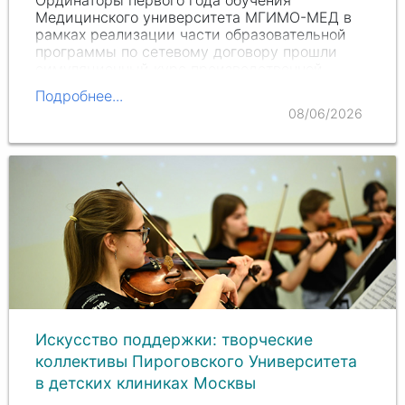
Ординаторы первого года обучения
Медицинского университета МГИМО-МЕД в
рамках реализации части образовательной
программы по сетевому договору прошли
симуляционный курс производственной
практики на базе Мультипрофильного
Подробнее...
аккредитационно-симуляционного…
08/06/2026
Искусство поддержки: творческие
коллективы Пироговского Университета
в детских клиниках Москвы