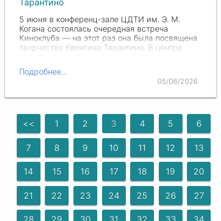
Тарантино
5 июня в конференц-зале ЦДТИ им. Э. М.
Когана состоялась очередная встреча
Киноклуба — на этот раз она была посвящена
творчеству Квентина Тарантино. В центре
внимания оказался культовый фильм
«Бесславные ублюдки».
Подробнее...
05/06/2026
<<
1
2
3
4
5
6
7
8
9
10
11
12
13
14
15
16
17
18
19
20
21
22
23
24
25
26
27
28
29
30
31
32
33
34