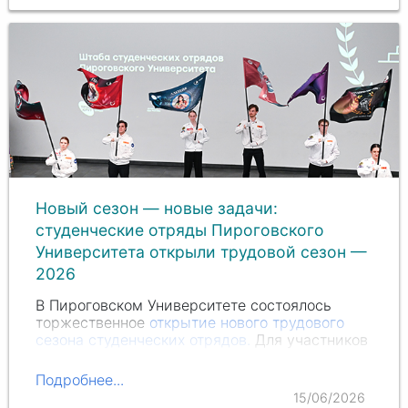
Новый сезон — новые задачи:
студенческие отряды Пироговского
Университета открыли трудовой сезон —
2026
В Пироговском Университете состоялось
торжественное
открытие нового трудового
сезона студенческих отрядов.
Для участников
это не просто символическое начало нового
этапа, а возможность продолжить работу в
Подробнее...
проектах, где студенты получают
15/06/2026