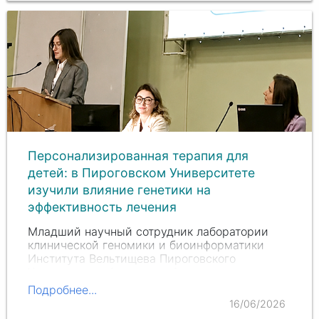
Персонализированная терапия для
детей: в Пироговском Университете
изучили влияние генетики на
эффективность лечения
Младший научный сотрудник лаборатории
клинической геномики и биоинформатики
Института Вельтищева Пироговского
Университета
Анастасия Александровна
Буянова
выступила с докладом на
Подробнее...
X Национальном
конгрессе с международным
16/06/2026
участием «Здоровые дети — будущее…