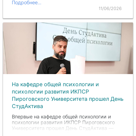
Подробнее...
11/06/2026
На кафедре общей психологии и
психологии развития ИКПСР
Пироговского Университета прошел День
СтудАктива
Впервые на кафедре общей психологии и
психологии развития ИКПСР Пироговского
Университета прошел День СтудАктива —
праздник признания и благодарности,