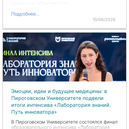
различных областей для
междисциплинарного диалога о последних
Подробнее...
достижениях в…
10/06/2026
Эмоции, идеи и будущее медицины: в
Пироговском Университете подвели
итоги интенсива «Лаборатория знаний.
Путь инноватора»
В Пироговском Университете состоялся финал
образовательного интенсива «Лаборатория