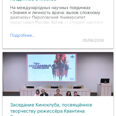
На международных научных поединках
«Знания и личность врача: вызов сложному
диагнозу» Пироговский Университет
представил
Руслан Зотов
— студент шестого
курса Института клинической медицины
(ИКМ). По итогам выступлений он вошел в
Подробнее...
число победителей…
05/06/2026
Заседание Киноклуба, посвящённое
творчеству режиссёра Квентина