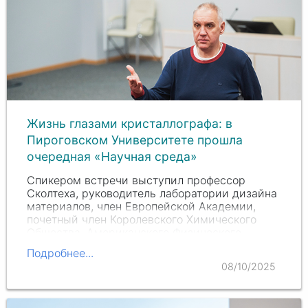
Жизнь глазами кристаллографа: в
Пироговском Университете прошла
очередная «Научная среда»
Спикером встречи выступил профессор
Сколтеха, руководитель лаборатории дизайна
материалов, член Европейской Академии,
почетный член Королевского Химического
Общества, Американского Физического
Общества, профессор РАН
Артём Ромаевич
Подробнее...
Оганов
, представивший…
08/10/2025