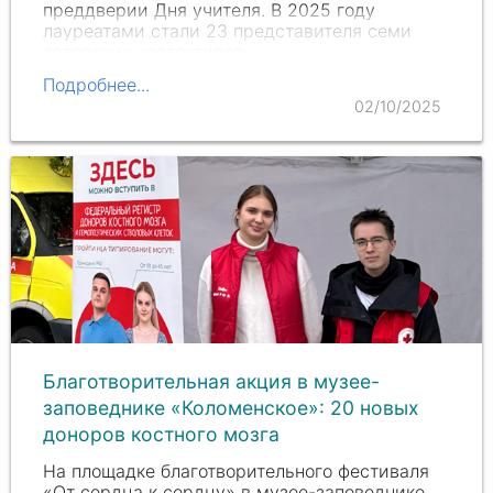
преддверии Дня учителя. В 2025 году
лауреатами стали 23 представителя семи
авторских коллективов.
Подробнее...
02/10/2025
Благотворительная акция в музее-
заповеднике «Коломенское»: 20 новых
доноров костного мозга
На площадке благотворительного фестиваля
«От сердца к сердцу» в музее-заповеднике