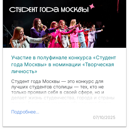
Участие в полуфинале конкурса «Студент
года Москвы» в номинации «Творческая
личность»
Студент года Москвы — это конкурс для
лучших студентов столицы — тех, кто не
только проявил себя в своей сфере, но и
делает жизнь студенчества, города и страны
лучше. Ежегодно конкурс объединяет более
400 талантов, и в этом году среди них —
Подробнее...
наши…
07/10/2025