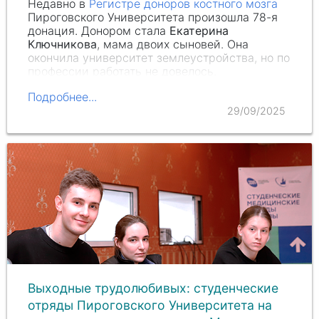
Недавно в
Регистре доноров костного мозга
Пироговского Университета произошла 78-я
донация. Донором стала
Екатерина
Ключникова
, мама двоих сыновей. Она
окончила университет землеустройства, но по
профессии работать не довелось.
Подробнее...
29/09/2025
Выходные трудолюбивых: студенческие
отряды Пироговского Университета на