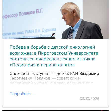
Победа в борьбе с детской онкологией
возможна: в Пироговском Университете
состоялась очередная лекция из цикла
«Педиатрия и перинатология»
Спикером выступил академик РАН
Владимир
Георгиевич Поляков
— советский и
российский ученый-онколог, специалист в
области детской онкологии.
Подробнее...
08/10/2025