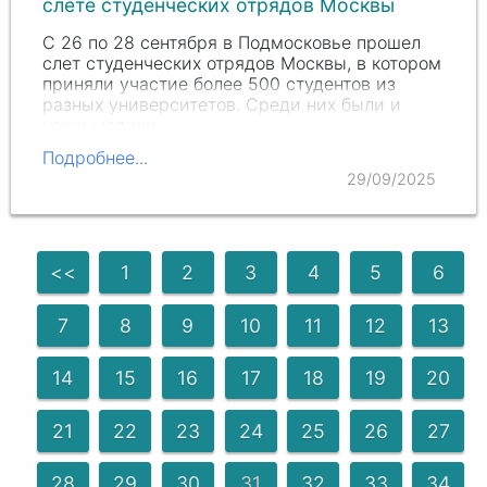
слете студенческих отрядов Москвы
С 26 по 28 сентября в Подмосковье прошел
слет студенческих отрядов Москвы, в котором
приняли участие более 500 студентов из
разных университетов. Среди них были и
наши медики.
Подробнее...
29/09/2025
<<
1
2
3
4
5
6
7
8
9
10
11
12
13
14
15
16
17
18
19
20
21
22
23
24
25
26
27
28
29
30
31
32
33
34