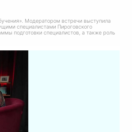
бучения». Модератором встречи выступила
дущими специалистами Пироговского
аммы подготовки специалистов, а также роль