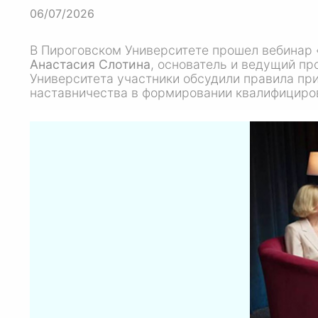
06/07/2026
В Пироговском Университете прошел вебинар
Анастасия Слотина
, основатель и ведущий п
Университета участники обсудили правила при
наставничества в формировании квалифициро