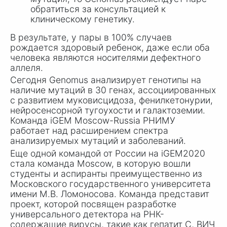
обратиться за консультацией̆ к
клиническому генетику.
В результате, у пары в 100% случаев
рождается здоровый ребенок, даже если оба
человека являются носителями дефектного
аллеля.
Сегодня Genomus анализирует генотипы на
наличие мутаций в 30 генах, ассоциированных
с развитием муковисцидоза, фенилкетонурии,
нейросенсорной тугоухости и галактоземии.
Команда iGEM Moscow-Russia РНИМУ
работает над расширением спектра
анализируемых мутаций и заболеваний.
Еще одной командой от России на iGEM2020
стала команда Moscow, в которую вошли
студенты и аспиранты преимущественно из
Московского государственного университета
имени
М.В. Ломоносова
. Команда представит
проект, которой посвящен разработке
универсального детектора на РНК-
содержащие вирусы, такие как гепатит С, ВИЧ