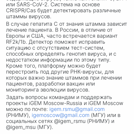
или SARS-CoV-2. Система на основе
CRISPR/Cas будет детектировать различные
штаммы вирусов.
В случае гепатита С от знания штамма зависит
лечение пациента. В России, в отличие от
Европы и США, часто встречается вариант
RF2k/1b. Детектор поможет исправить
ситуацию с отсутствием тест-систем,
способных определять генотип вируса, и с
недостатком информации по этому типу.
Кроме того, платформу можно будет
перестроить под другие РНК-вирусы, для
которых важно знание штаммов при лечении
пациентов, разработки вакцин или
мониторинга эволюции вирусов.
Задать вопросы командам и поддержать
проекты iGEM Moscow-Russia и iGEM Moscow
можно по почте:
i​gem.rsmu@gmail.com
​
(РНИМУ),
igemoscow@gmail.co​m
(МГУ) или в
социальных сетях @igem_rsmu (РНИМУ) и
@igem_msu (МГУ).