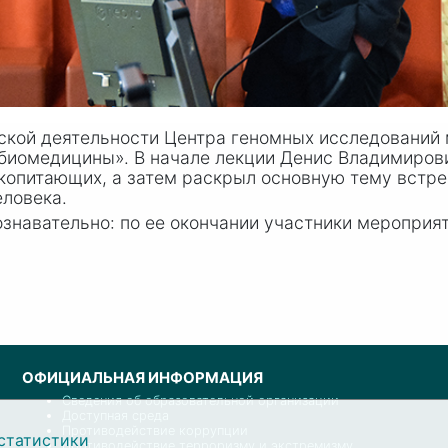
кой деятельности Центра геномных исследований 
биомедицины». В начале лекции Денис Владимирови
екопитающих, а затем раскрыл основную тему встре
еловека.
знавательно: по ее окончании участники мероприя
ОФИЦИАЛЬНАЯ ИНФОРМАЦИЯ
Сведения об образовательной организации
Доступная среда
Противодействие коррупции
статистики
Противодействие терроризму и экстремизму