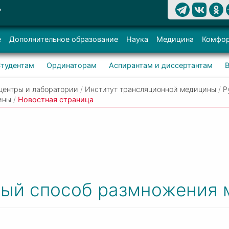
Т
е
Дополнительное образование
Наука
Медицина
Комфор
тудентам
Ординаторам
Аспирантам и диссертантам
центры и лаборатории
/
Институт трансляционной медицины
/
Р
ины
/
Новостная страница
вый способ размножения