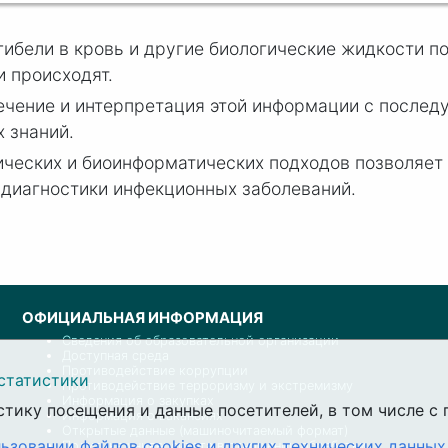
гибели в кровь и другие биологические жидкости п
и происходят.
ечение и интерпретация этой информации с послед
 знаний.
ческих и биоинформатических подходов позволяет
 диагностики инфекционных заболеваний.
ОФИЦИАЛЬНАЯ ИНФОРМАЦИЯ
Сведения об образовательной организации
Доступная среда
Противодействие коррупции
статистики
Противодействие терроризму и экстремизму
Информация о закупках
стику посещения и данные посетителей, в том числе 
Информация о вакансиях
Открытые данные (машиночитаемый формат)
ьзовании файлов cookies и других технических данных
Политика университета в отношении обработки