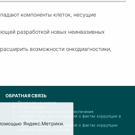
опадают компоненты клеток, несущие
ующей разработкой новых неинвазивных
 расширить возможности онкодиагностики,
ОБРАТНАЯ СВЯЗЬ
Приемная комиссия
Пресс-служба
Отдел документационного обеспечения
Обратная связь для обращений о фактах коррупции в
Минздраве России
с помощью Яндекс.Метрики.
Обратная связь для обращений о фактах коррупции
в РНИМУ им. Н.И. Пирогова