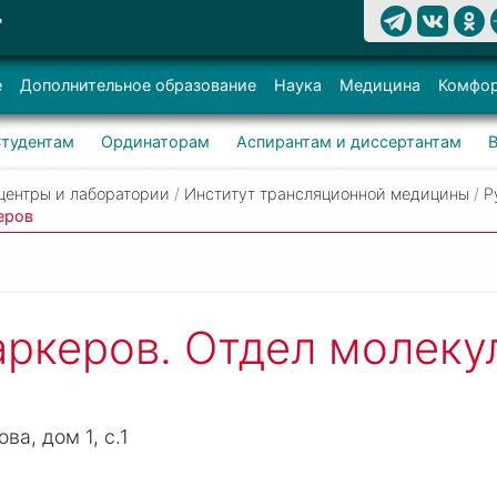
Т
е
Дополнительное образование
Наука
Медицина
Комфор
тудентам
Ординаторам
Аспирантам и диссертантам
центры и лаборатории
/
Институт трансляционной медицины
/
Р
еров
ркеров. Отдел молеку
ва, дом 1, c.1