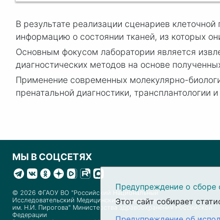
В результате реализации сценариев клеточной 
информацию о состоянии тканей, из которых он
Основным фокусом лаборатории является извл
диагностических методов на основе полученных
Применение современных молекулярно-биологи
пренатальной диагностики, трансплантологии и
МЫ В СОЦСЕТЯХ
Предупреждение о сборе 
© 2026 ФГАОУ ВО "Российский Национальный
Исследовательский Медицинский Университет
Этот сайт собирает стати
им. Н.И. Пирогова" Министерства здравоохранения Российской
Федерации
Предупреждение об испол