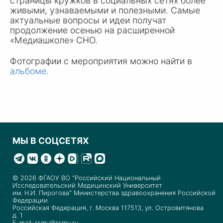
страницы кружков в социальных сетях более
живыми, узнаваемыми и полезными. Самые
актуальные вопросы и идеи получат
продолжение осенью на расширенной
«Медиашколе» СНО.
Фотографии с мероприятия можно найти в
альбоме.
МЫ В СОЦСЕТЯХ
© 2026 ФГАОУ ВО "Российский Национальный
Исследовательский Медицинский Университет
им. Н.И. Пирогова" Министерства здравоохранения Российской
Федерации
Российская Федерация, г. Москва 117513, ул. Островитянова
д. 1
E-mail: rsmu@rsmu.ru