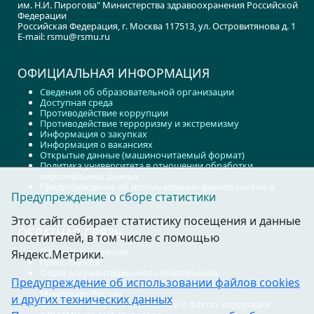
им. Н.И. Пирогова" Министерства здравоохранения Российской
Федерации
Российская Федерация, г. Москва 117513, ул. Островитянова д. 1
E-mail: rsmu@rsmu.ru
ОФИЦИАЛЬНАЯ ИНФОРМАЦИЯ
Сведения об образовательной организации
Доступная среда
Противодействие коррупции
Противодействие терроризму и экстремизму
Информация о закупках
Информация о вакансиях
Открытые данные (машиночитаемый формат)
Политика университета в отношении обработки
персональных данных
Предупреждение об использовании файлов cookies и
Предупреждение о сборе статистики
других технических данных
Этот сайт собирает статистику посещения и данные
ОБРАТНАЯ СВЯЗЬ
посетителей, в том числе с помощью
Приемная комиссия
Яндекс.Метрики.
Пресс-служба
Отдел документационного обеспечения
Предупреждение об использовании файлов cookies
Обратная связь для обращений о фактах коррупции в
Минздраве России
и других технических данных
Обратная связь для обращений о фактах коррупции