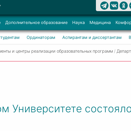
Т
е
Дополнительное образование
Наука
Медицина
Комфор
тудентам
Ординаторам
Аспирантам и диссертантам
менты и центры реализации образовательных программ
/
Департ
ом Университете состоял