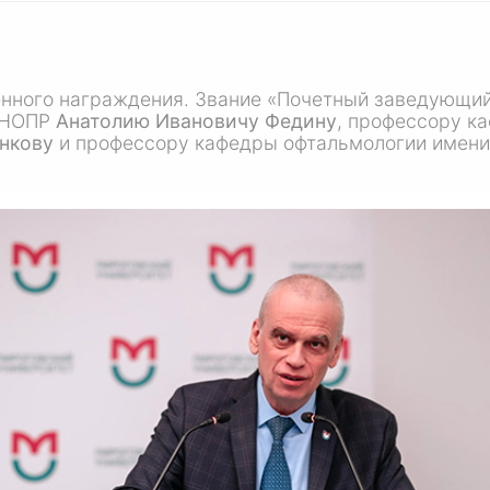
енного награждения. Звание «Почетный заведующий
 ИНОПР
Анатолию Ивановичу Федину
, профессору к
нкову
и профессору кафедры офтальмологии имен