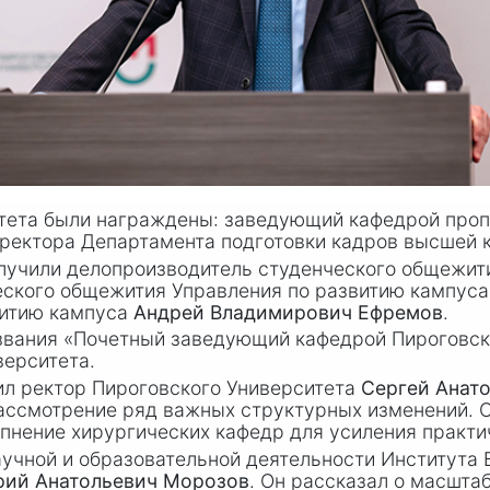
тета были награждены: заведующий кафедрой проп
иректора Департамента подготовки кадров высшей
олучили делопроизводитель студенческого общежит
еского общежития Управления по развитию кампус
витию кампуса
Андрей Владимирович Ефремов
.
звания «Почетный заведующий кафедрой Пироговск
ерситета.
ил ректор Пироговского Университета
Сергей Анат
ассмотрение ряд важных структурных изменений. 
упнение хирургических кафедр для усиления практ
учной и образовательной деятельности Института 
рий Анатольевич Морозов
. Он рассказал о масшта