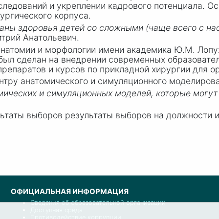
следований и укреплении кадрового потенциала. О
рургического корпуса.
аны здоровья детей со сложными (чаще всего с н
итрий Анатольевич.
 анатомии и морфологии имени академика
Ю.М. Лопу
 был сделан на внедрении современных образовате
препаратов и курсов по прикладной хирургии для о
нтру анатомического и симуляционного моделирова
мических и симуляционных моделей, которые могут
ьтаты выборов результаты выборов на должности 
ОФИЦИАЛЬНАЯ ИНФОРМАЦИЯ
Сведения об образовательной организации
Доступная среда
Противодействие коррупции