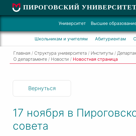
ПИРОГОВСКИЙ УНИВЕРСИТЕ
Университет
Высшее образовани
Школьникам и учителям
Абитуриентам
С
Главная
/
Структура университета
/
Институты
/
Департа
О департаменте
/
Новости
/
Новостная страница
Вернуться
17 ноября в Пироговск
совета