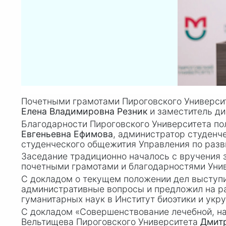
Почетными грамотами Пироговского Универси
Елена Владимировна Резник
и заместитель д
Благодарности Пироговского Университета п
Евгеньевна Ефимова
, администратор студенч
студенческого общежития Управления по раз
Заседание традиционно началось с вручения 
почетными грамотами и благодарностями Унив
С докладом о текущем положении дел выступ
административные вопросы и предложил на р
гуманитарных наук в Институт биоэтики и укр
С докладом «Совершенствование лечебной, на
Вельтищева Пироговского Университета
Дмит