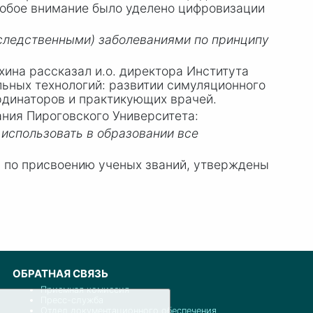
собое внимание было уделено цифровизации
аследственными) заболеваниями по принципу
хина
рассказал и.о. директора Института
льных технологий: развитии симуляционного
рдинаторов и практикующих врачей.
ния Пироговского Университета:
 использовать в образовании все
и по присвоению ученых званий, утверждены
ОБРАТНАЯ СВЯЗЬ
Приемная комиссия
Пресс-служба
Отдел документационного обеспечения