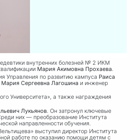
едевтики внутренних болезней
№ 2
ИКМ
 квалификации
Мария Акимовна Прохаева
.
ия Управления по развитию кампуса
Раиса
а
Мария Сергеевна Лагошина
и инженер
ого Университета», а также награждения
ольевич Лукьянов
. Он затронул ключевые
Среди них — преобразование Института
ической направленности обучения.
Вельтищева» выступил директор Института
бной работе по оказанию помощи детям с