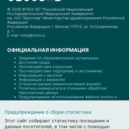
© 2026 ФГАОУ ВО "Российский Национальный
Исследовательский Медицинский Университет
им. Н.И. Пирогова" Министерства здравоохранения Российской
Федерации
Российская Федерация, г. Москва 117513, ул. Островитянова
д. 1
E-mail: rsmu@rsmu.ru
ОФИЦИАЛЬНАЯ ИНФОРМАЦИЯ
Сведения об образовательной организации
Доступная среда
Противодействие коррупции
Противодействие терроризму и экстремизму
Информация о закупках
Информация о вакансиях
Открытые данные (машиночитаемый формат)
Политика университета в отношении обработки
персональных данных
Предупреждение об использовании файлов cookies и
других технических данных
Предупреждение о сборе статистики
ОБРАТНАЯ СВЯЗЬ
Этот сайт собирает статистику посещения и
Приемная комиссия
данные посетителей, в том числе с помощью
Пресс-служба