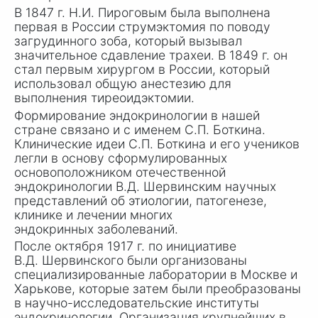
В 1847 г. Н.
И. Пиро
говым была выполнена
первая в России струмэктомия по поводу
загрудинного зоба, который вызывал
значительное сдавление трахеи. В 1849 г. он
стал первым хирургом в России, который
использовал общую анестезию для
выполнения тиреоидэктомии.
Формирование эндокринологии в нашей
стране связано и с именем С
.П. Бот
кина.
Клинические идеи С.
П. Б
откина и его учеников
легли в основу сформулированных
основоположником отечественной
эндокринологии В
.Д. Ше
рвинским научных
представлений об этиологии, патогенезе,
клинике и лечении многих
эндокринных заболеваний.
После октября 1917 г. по инициативе
В.
Д. Шерв
инского были организованы
специализированные лаборатории в Москве и
Харькове, которые затем были преобразованы
в научно-исследовательские институты
эндокринологии. Организация крупнейших в