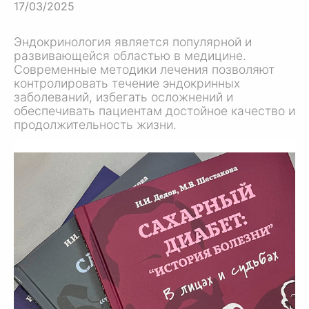
17/03/2025
Эндокринология является популярной и
развивающейся областью в медицине.
Современные методики лечения позволяют
контролировать течение эндокринных
заболеваний, избегать осложнений и
обеспечивать пациентам достойное качество и
продолжительность жизни.