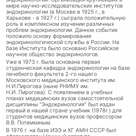
мире научно-исследовательских институтов
эндокринологии (в Москве в 1925 г., в
Харькове - в 1927 г.) сыграла положительную
роль в комплексном изучении различных
проблем эндокринологии. Данное событие
положило основу формирования
эндокринологической службы в России. На
базе Института было основано Российское
научное общество эндокринологов.
Уже в 1973 г. была основана первая
студенческая кафедра эндокринологии на базе
лечебного факультета 2-го нашего
Московского медицинского института им.
Н.И.Пирогова (ныне РНИМУ им.
Н.
И. Пи
рогова). С появлением в учебных
планах медицинских вузов самостоятельной
дисциплины "Эндокринология" был издан
первый в нашей стране учебник (1978г.) для
студентов медицинских вузов профессором
В
.В. Поте
мкиным.
В 1976 г. на базе ИЭЭ и ХГ АМН СССР был