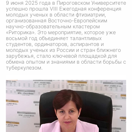
9 июня 2025 года в Пироговском Университете
успешно прошла
VIII Ежегодная
конференция
молодых ученых в области фтизиатрии,
организованная Восточно-Европейским
научно-образовательным кластером
«Риторика». Это мероприятие, которое уже
восьмой год объединяет талантливых
студентов, ординаторов, аспирантов и
молодых ученых из России и стран ближнего
зарубежья, стало ключевой площадкой для
обмена опытом и знаниями в области борьбы с
туберкулезом.