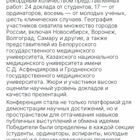
рекордным количеством представленных
работ: 24 доклада от студентов, 17 — от
ординаторов, восемь — от молодых ученых,
шесть клинических случаев. География
участников охватила множество городов
России, включая Новосибирск, Воронеж,
Волгоград, Самару и другие, а также
представителей из Белорусского
государственного медицинского
университета, Казахского национального
медицинского университета имени
С.Д. Асфендиярова
и Гродненского
государственного медицинского
университета. Жюри и участники высоко
оценили научный уровень докладов и
качество презентаций.
Конференция стала не только платформой для
демонстрации научных достижений, но и
пространством для оттачивания навыков
публичных выступлений и обмена идеями.
Победители были определены в каждой секции
(студенты, ординаторы, аспиранты, молодые
ученые) и в секции клинических примеров.