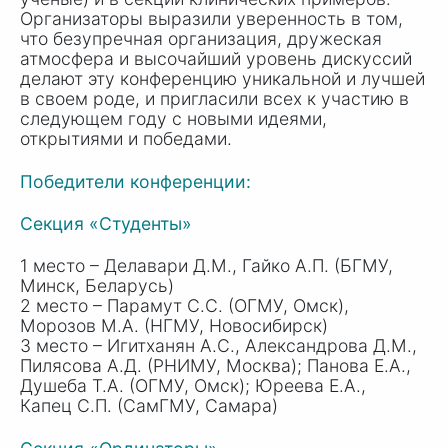
Организаторы выразили уверенность в том,
что безупречная организация, дружеская
атмосфера и высочайший уровень дискуссий
делают эту конференцию уникальной и лучшей
в своем роде, и пригласили всех к участию в
следующем году с новыми идеями,
открытиями и победами.
Победители конференции:
Секция «Студенты»
1 место – Делавари Д.М., Гайко А.П. (БГМУ,
Минск, Беларусь)
2 место – Парамут С.С. (ОГМУ, Омск),
Морозов М.А. (НГМУ, Новосибирск)
3 место – Игитханян А.С., Александрова Д.М.,
Пилясова А.Д. (РНИМУ, Москва);
Панова Е.А.
,
Душеба Т.А
. (ОГМУ, Омск);
Юреева Е.А.
,
Капец С.П
. (СамГМУ, Самара)