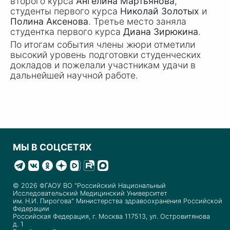
второго курса
Ангелина Мартьянова
,
студенты первого курса
Николай Золотых
и
Полина Аксенова
. Третье место заняла
студентка первого курса
Диана Зирюкина
.
По итогам события члены жюри отметили
высокий уровень подготовки студенческих
докладов и пожелали участникам удачи в
дальнейшей научной работе.
МЫ В СОЦСЕТЯХ
© 2026 ФГАОУ ВО "Российский Национальный
Исследовательский Медицинский Университет
им. Н.И. Пирогова" Министерства здравоохранения Российской
Федерации
Российская Федерация, г. Москва 117513, ул. Островитянова
д. 1