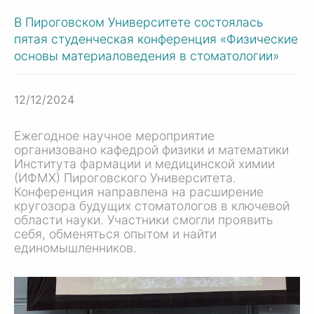
В Пироговском Университете состоялась
пятая студенческая конференция «Физические
основы материаловедения в стоматологии»
12/12/2024
Ежегодное научное мероприятие
организовано кафедрой физики и математики
Института фармации и медицинской химии
(ИФМХ) Пироговского Университета.
Конференция направлена на расширение
кругозора будущих стоматологов в ключевой
области науки. Участники смогли проявить
себя, обменяться опытом и найти
единомышленников.