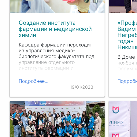
Создание института
«Проф
фармации и медицинской
Вадим
химии
Негреб
года» 
Кафедра фармации переходит
Никиш
из управления медико-
биологического факультета под
В Доме 
управление отдельного
ноября 
института фармации и
форум «
медицинской химии.
условия
изменен
Подробнее...
Подробн
сотруд
19/01/2023
им. Н.И
России 
премия