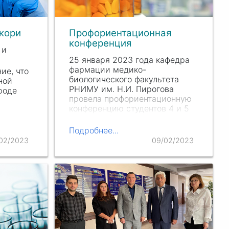
кори
Профориентационная
конференция
 и
25 января 2023 года кафедра
фармации медико-
ие, что
биологического факультета
ной
РНИМУ
им. Н.И. Пи
рогова
роде
провела профориентационную
конференцию студентов 4 и 5
курсов кафедры фармации с
тарного
представителями
допуск
Подробнее...
фармацевтических
02/2023
09/02/2023
организации и предприятий.