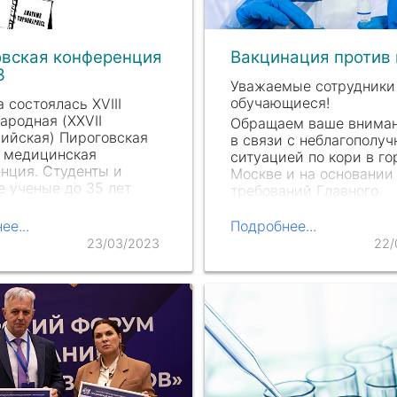
овская конференция
Вакцинация против 
3
Уважаемые сотрудники
обучающиеся!
а состоялась XVIII
родная (XXVII
Обращаем ваше вниман
ийская) Пироговская
в связи с неблагополуч
я медицинская
ситуацией по кори в го
нция. Студенты и
Москве и на основании
 ученые до 35 лет
требований Главного
вили свои доклады в
государственного сани
формате по 15
врача города Москвы, 
ее...
Подробнее...
ным направлениям.
обучающихся в…
23/03/2023
22/