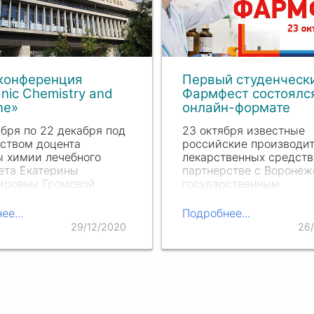
конференция
Первый студенческ
anic Chemistry and
Фармфест состоялс
ne»
онлайн-формате
ября по 22 декабря под
23 октября известные
ством доцента
российские производи
 химии лечебного
лекарственных средств
ета Екатерины
партнерстве с Вороне
ировны Громовой
государственным
 мини-конференция
университетом провел
nic Chemistry and
первый студенческий
ее...
Подробнее...
e».
межвузовский фестива
29/12/2020
26
«Современное
фармацевтическое
предприятие – новые
возможности». Участие