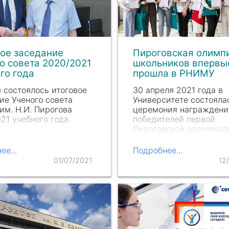
ое заседание
Пироговская олимп
о совета 2020/2021
школьников впервы
го года
прошла в РНИМУ
 состоялось итоговое
30 апреля 2021 года в
ие Ученого совета
Университете состояла
м. Н.И. Пирогова
церемония награждени
21 учебного года.
победителей первой
Пироговской олимпиад
школьников по химии и
биологии.
ее...
Подробнее...
01/07/2021
12