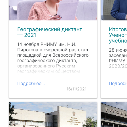
Географический диктант
Итогов
— 2021
Ученог
учебно
14 ноября РНИМУ им. Н.И.
Пирогова в очередной раз стал
28 июня
площадкой для Всероссийского
заседан
географического диктанта,
РНИМУ и
организованного Русским
2020/20
географическим обществом
(РГО). Более 80 человек
захотели очно проверить свои
Подробнее...
Подробн
знания по географии и
16/11/2021
смежным наукам.…