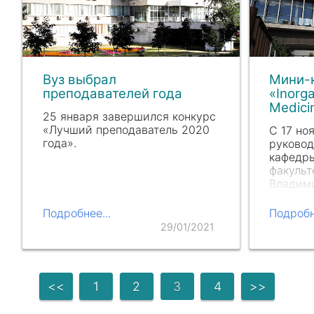
Вуз выбрал
Мини-
преподавателей года
«Inorg
Medici
25 января завершился конкурс
«Лучший преподаватель 2020
С 17 но
года».
руковод
кафедры
факульт
Владим
прошла
«Inorga
Подробнее...
Подробн
Medicin
29/01/2021
<<
1
2
3
4
>>