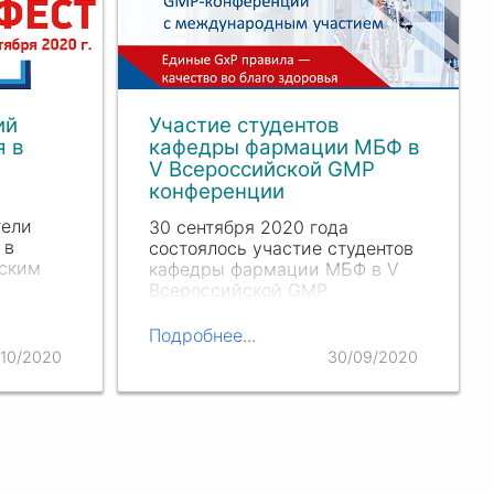
ий
Участие студентов
я в
кафедры фармации МБФ в
V Всероссийской GMP
конференции
тели
30 сентября 2020 года
 в
состоялось участие студентов
жским
кафедры фармации МБФ в V
Всероссийской GMP
и
конференции с
международным участием в
Подробнее...
ль
онлайн-формате.
/10/2020
30/09/2020
 в…