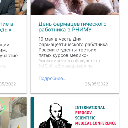
тие в
День фармацевтического
одых
работника в РНИМУ
19 мая в честь Дня
фармацевтического работника
ации
России студенты третьих —
им.
пятых курсов медико-
 участие
биологического факультета
(МБФ), обучающиеся по
ках
специальности «фармация»,
сь
встретились со своими
Подробнее...
потенциальными
 в
05/2022
25/05/2022
работодателями. Провела
ызовов:
мероприятие кафедра…
в», где