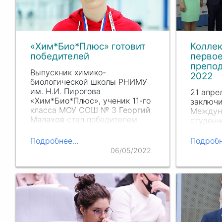
«Хим*Био*Плюс» готовит
Коллек
победителей
первое
препод
Выпускник химико-
2022
биологической школы РНИМУ
им. Н.И. П
ирогова
21 апре
«Хим*Био*Плюс», ученик 11-го
заключи
класса МОУ СОШ № 3
Георгий
Междун
Малахов
стал победителем
студенч
XXXIV Всероссийской
«GxP-Ф
олимпиады школьников по
награжд
Подробнее...
Подробн
биологии. Заключительный
конкурс
06/05/2022
этап олимпиады проходил с 25
конкурс
по 30 апреля…
професс
препода
Участни