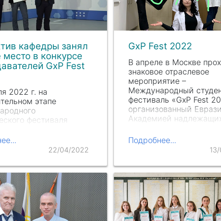
тив кафедры занял
GxP Fest 2022
 место в конкурсе
В апреле в Москве про
авателей GxP Fest
знаковое отраслевое
мероприятие –
Международный студе
ля 2022 г. на
фестиваль «GxP Fest 20
тельном этапе
организованный Евраз
ародного
Академией надлежащи
еского фестиваля
практик.
ест 2022»
состоялось
ение победителей
ее...
Подробнее...
а преподавателей. В
22/04/2022
13
е принял участие 41
орско-
вательский коллектив.
кам предлагалось…