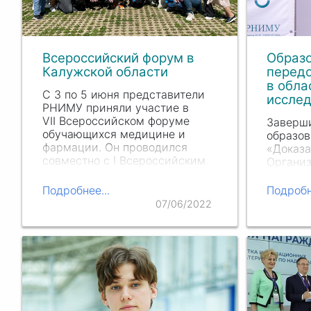
Всероссийский форум в
Образо
Калужской области
перед
в обла
С 3 по 5 июня представители
иссле
РНИМУ приняли участие в
V
II Всеро
ссийском форуме
Заверш
обучающихся медицине и
образов
фармации. Он проводился
«Доказа
совместно с
I В
сероссийским
Организ
инновационным форумом
клиниче
студентов-медиков и молодых
организ
Подробнее...
Подробн
врачей «Пульс времени» в
являлис
07/06/2022
Этнографическом парк-музее…
аналити
доклини
исслед
РНИМУ 