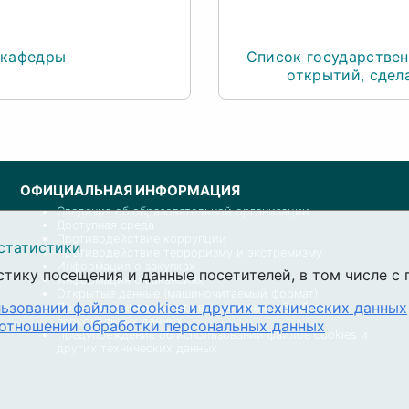
 кафедры
Список государствен
открытий, сдел
ОФИЦИАЛЬНАЯ ИНФОРМАЦИЯ
Сведения об образовательной организации
Доступная среда
Противодействие коррупции
статистики
Противодействие терроризму и экстремизму
Информация о закупках
стику посещения и данные посетителей, в том числе 
Информация о вакансиях
Открытые данные (машиночитаемый формат)
ьзовании файлов cookies и других технических данных
Политика университета в отношении обработки
персональных данных
 отношении обработки персональных данных
Предупреждение об использовании файлов cookies и
других технических данных