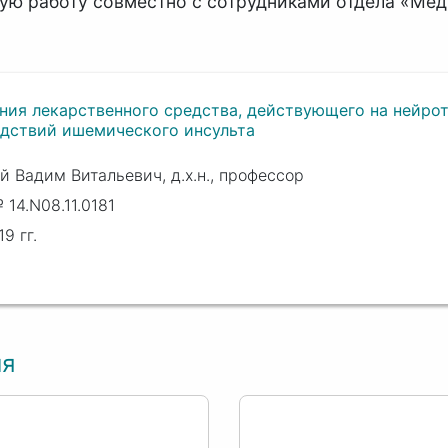
ую работу совместно с сотрудниками отдела «Мед
ния лекарственного средства, действующего на нейро
едствий ишемического инсульта
 Вадим Витальевич, д.х.н., профессор
14.N08.11.0181
9 гг.
ия