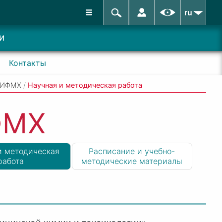
ru
и
Контакты
 ИФМХ
/
Научная и методическая работа
ФМХ
и методическая
Расписание и учебно-
работа
методические материалы