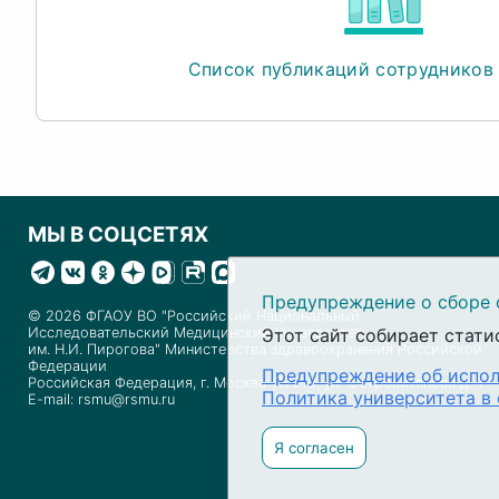
Список публикаций сотрудников
МЫ В СОЦСЕТЯХ
Предупреждение о сборе 
© 2026 ФГАОУ ВО "Российский Национальный
Исследовательский Медицинский Университет
Этот сайт собирает стати
им. Н.И. Пирогова" Министерства здравоохранения Российской
Федерации
Предупреждение об испол
Российская Федерация, г. Москва 117513, ул. Островитянова д. 1
Политика университета в
E-mail: rsmu@rsmu.ru
Я согласен