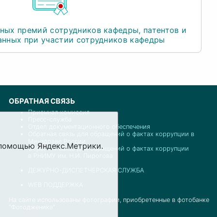
ных премий сотрудников кафедры, патентов и
анных при участии сотрудников кафедры
ОБРАТНАЯ СВЯЗЬ
Приемная комиссия
Пресс-служба
Отдел документационного обеспечения
Обратная связь для обращений о фактах коррупции в
Минздраве России
с помощью Яндекс.Метрики.
Обратная связь для обращений о фактах коррупции
в РНИМУ им. Н.И. Пирогова
ДЕЖУРНО-ДИСПЕТЧЕРСКАЯ СЛУЖБА
WEB ПОДДЕРЖКА
На сайте использованы фотографии, приобретенные в фотобанке
"Фотодженика"