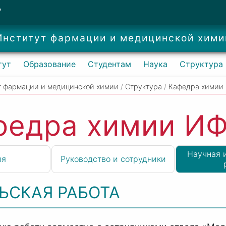
Т
Институт фармации и медицинской хими
тут
Образование
Студентам
Наука
Структура
т фармации и медицинской химии
/
Структура
/
Кафедра химии
федра химии И
Научная 
ия
Руководство и сотрудники
ЬСКАЯ РАБОТА