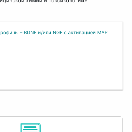
ицинской химии и токсикологии».
трофины – BDNF и/или NGF с активацией MAP