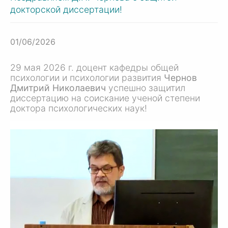
докторской диссертации!
01/06/2026
29 мая
2026 г.
доцент кафедры общей
психологии и психологии развития
Чернов
Дмитрий Николаевич
успешно защитил
диссертацию на соискание ученой степени
доктора психологических наук!