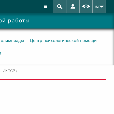
ru
ой работы
 олимпиады
Центр психологической помощи
в
я ИКПСР
/