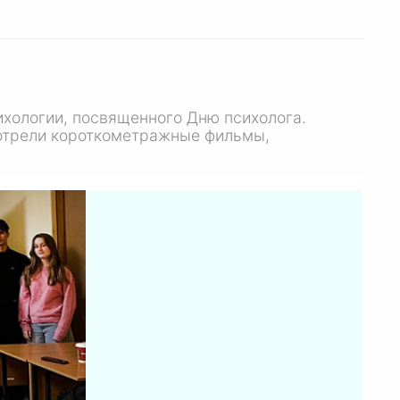
ихологии, посвященного Дню психолога.
смотрели короткометражные фильмы,