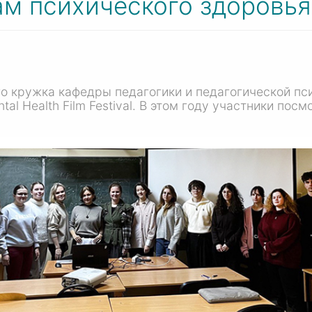
ам психического здоровья
о кружка кафедры педагогики и педагогической пс
al Health Film Festival. В этом году участники по