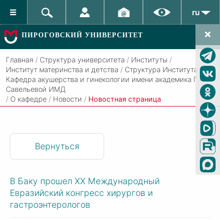
ru
ПИРОГОВСКИЙ УНИВЕРСИТЕТ
Главная
/
Структура университета
/
Институты
/
Институт материнства и детства
/
Структура Института
/
Кафедра акушерства и гинекологии имени академика Г.М.
Савельевой ИМД
/
О кафедре
/
Новости
/
Новостная страница
Вернуться
В Баку прошел XX Международный
Евразийский конгресс хирургов и
гастроэнтерологов