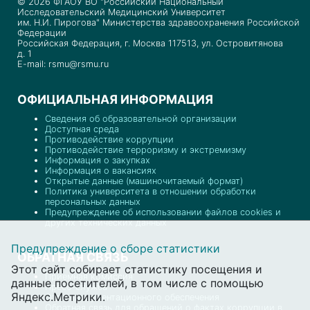
© 2026 ФГАОУ ВО "Российский Национальный
Исследовательский Медицинский Университет
им. Н.И. Пирогова" Министерства здравоохранения Российской
Федерации
Российская Федерация, г. Москва 117513, ул. Островитянова
д. 1
E-mail: rsmu@rsmu.ru
ОФИЦИАЛЬНАЯ ИНФОРМАЦИЯ
Сведения об образовательной организации
Доступная среда
Противодействие коррупции
Противодействие терроризму и экстремизму
Информация о закупках
Информация о вакансиях
Открытые данные (машиночитаемый формат)
Политика университета в отношении обработки
персональных данных
Предупреждение об использовании файлов cookies и
других технических данных
Предупреждение о сборе статистики
ОБРАТНАЯ СВЯЗЬ
Этот сайт собирает статистику посещения и
Приемная комиссия
данные посетителей, в том числе с помощью
Пресс-служба
Яндекс.Метрики.
Отдел документационного обеспечения
Обратная связь для обращений о фактах коррупции в