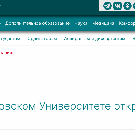
Т
е
Дополнительное образование
Наука
Медицина
Комфор
тудентам
Ординаторам
Аспирантам и диссертантам
раница
овском Университете отк