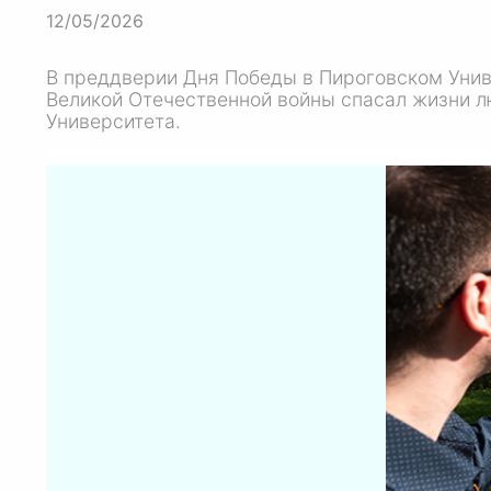
12/05/2026
В преддверии Дня Победы в Пироговском Унив
Великой Отечественной войны спасал жизни л
Университета.