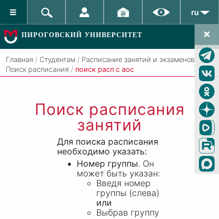
ru
ПИРОГОВСКИЙ УНИВЕРСИТЕТ
Главная
/
Студентам
/
Расписание занятий и экзаменов
/
Поиск расписания
/
поиск расп с аос
Поиск расписания
занятий
Для поиска расписания
необходимо указать:
Номер группы
. Он
может быть указан:
Введя номер
группы (слева)
или
Выбрав группу