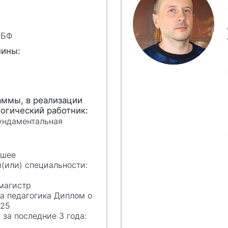
МБФ
Фундаментальная
сшее
 магистр
а педагогика Диплом о
025