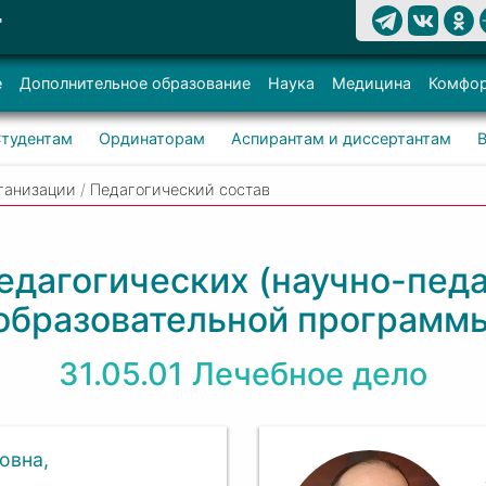
Т
е
Дополнительное образование
Наука
Медицина
Комфор
тудентам
Ординаторам
Аспирантам и диссертантам
ганизации
/
Педагогический состав
едагогических (научно-педа
образовательной программ
31.05.01 Лечебное дело
ровна,