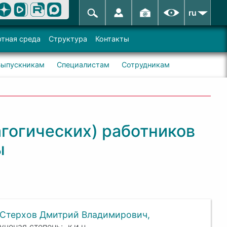
ru
тная среда
Структура
Контакты
Выпускникам
Специалистам
Сотрудникам
гогических) работников
ы
Стерхов Дмитрий Владимирович,
к.и.н.