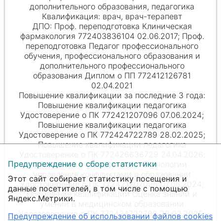
дополнительного образования, педагогика
врач, врач-терапевт
Проф. переподготовка Клиническая
фармакология 772403836104 02.06.2017; Проф.
переподготовка Педагог профессионального
обучения, профессионального образования и
дополнительного профессионального
образования Диплом о ПП 772412126781
02.04.2021
Повышение квалификации педагогика
Удостоверение о ПК 772421207096 07.06.2024;
Повышение квалификации педагогика
Удостоверение о ПК 772424722789 28.02.2025;
Повышение квалификации педагогика
Удостоверение о ПК 772426636729 24.04.2026;
Предупреждение о сборе статистики
Повышение квалификации Технологии
управления конфликтами в образовании
Этот сайт собирает статистику посещения и
Удостоверение о ПК 772421207096 07.06.2024;
данные посетителей, в том числе с помощью
Повышение квалификации Оценка знаний и
Яндекс.Метрики.
умений в медицинском образовании
Удостоверение о ПК 772424722789 28.02.2025;
Предупреждение об использовании файлов cookies