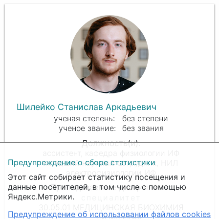
Шилейко Станислав Аркадьевич
без степени
без звания
ассистент, кафедра физиологии ИФ
Предупреждение о сборе статистики
младший научный сотрудник, НИЛ
электрофизиологии ИФ
Этот сайт собирает статистику посещения и
данные посетителей, в том числе с помощью
Яндекс.Метрики.
30.05.01 МЕДИЦИНСКАЯ БИОХИМИЯ
Предупреждение об использовании файлов cookies
физиология