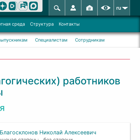
ru
тная среда
Структура
Контакты
Выпускникам
Специалистам
Сотрудникам
гогических) работников
ы
я
Благосклонов Николай Алексеевич
без степени