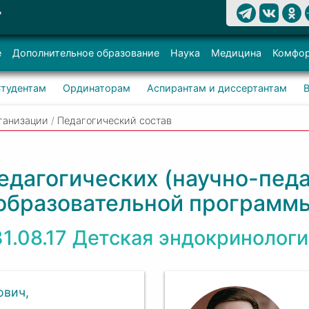
Т
е
Дополнительное образование
Наука
Медицина
Комфор
тудентам
Ординаторам
Аспирантам и диссертантам
ганизации
/
Педагогический состав
едагогических (научно-педа
образовательной программ
31.08.17 Детская эндокринологи
ович,