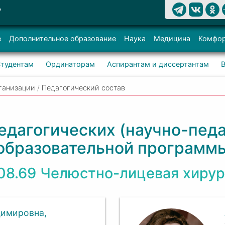
Т
е
Дополнительное образование
Наука
Медицина
Комфор
тудентам
Ординаторам
Аспирантам и диссертантам
ганизации
/
Педагогический состав
едагогических (научно-педа
образовательной программ
.08.69 Челюстно-лицевая хирур
димировна,