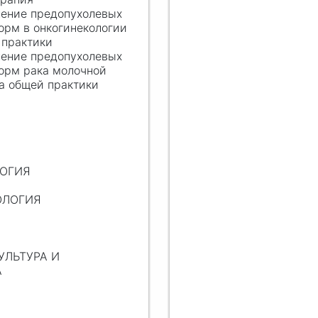
ение предопухолевых
орм в онкогинекологии
 практики
ение предопухолевых
форм рака молочной
а общей практики
Я
ЛОГИЯ
ОЛОГИЯ
УЛЬТУРА И
А