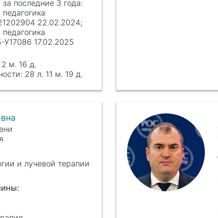
 педагогика
21202904 22.02.2024;
 педагогика
-У17086 17.02.2025
 2 м. 16 д.
28 л. 11 м. 19 д.
овна
ени
я
огии и лучевой терапии
ерапия