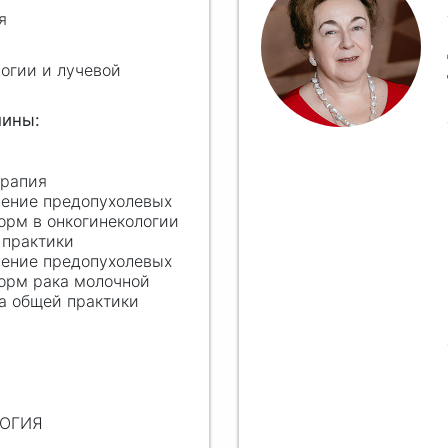
я
огии и лучевой
ерапия
ение предопухолевых
орм в онкогинекологии
 практики
ение предопухолевых
форм рака молочной
а общей практики
Я
ЛОГИЯ