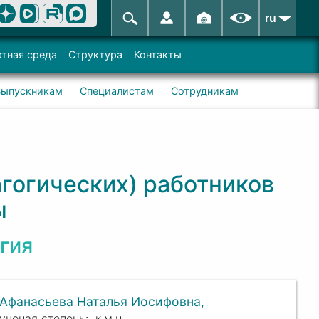
ru
тная среда
Структура
Контакты
Выпускникам
Специалистам
Сотрудникам
гогических) работников
ы
гия
Афанасьева Наталья Иосифовна,
к.м.н.,