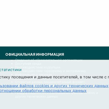
ОФИЦИАЛЬНАЯ ИНФОРМАЦИЯ
Сведения об образовательной организации
Доступная среда
Противодействие коррупции
статистики
Противодействие терроризму и экстремизму
Информация о закупках
стику посещения и данные посетителей, в том числе 
Информация о вакансиях
Открытые данные (машиночитаемый формат)
ьзовании файлов cookies и других технических данных
Политика университета в отношении обработки
персональных данных
 отношении обработки персональных данных
Предупреждение об использовании файлов cookies и
других технических данных