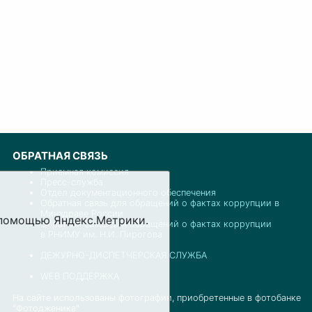
ОБРАТНАЯ СВЯЗЬ
Приемная комиссия
Пресс-служба
Отдел документационного обеспечения
Обратная связь для обращений о фактах коррупции в
Минздраве России
с помощью Яндекс.Метрики.
Обратная связь для обращений о фактах коррупции
в РНИМУ им. Н.И. Пирогова
ДЕЖУРНО-ДИСПЕТЧЕРСКАЯ СЛУЖБА
WEB ПОДДЕРЖКА
На сайте использованы фотографии, приобретенные в фотобанке
"Фотодженика"