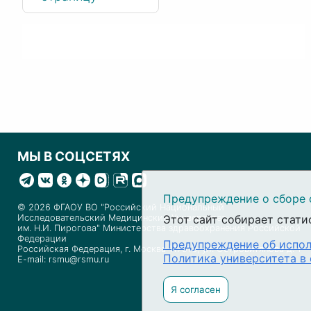
МЫ В СОЦСЕТЯХ
Предупреждение о сборе 
© 2026 ФГАОУ ВО "Российский Национальный
Исследовательский Медицинский Университет
Этот сайт собирает стати
им. Н.И. Пирогова" Министерства здравоохранения Российской
Федерации
Предупреждение об испол
Российская Федерация, г. Москва 117513, ул. Островитянова д. 1
Политика университета в
E-mail: rsmu@rsmu.ru
Я согласен