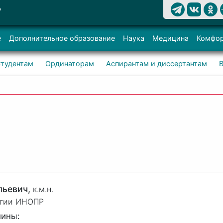
Т
е
Дополнительное образование
Наука
Медицина
Комфор
тудентам
Ординаторам
Аспирантам и диссертантам
льевич,
к.м.н.
огии ИНОПР