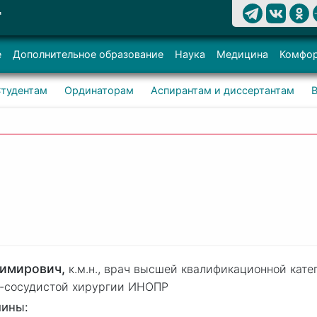
Т
е
Дополнительное образование
Наука
Медицина
Комфор
тудентам
Ординаторам
Аспирантам и диссертантам
димирович,
к.м.н.,
врач высшей квалификационной кате
о-сосудистой хирургии ИНОПР