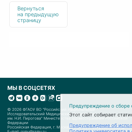
Вернуться
на предыдущую
страницу
МЫ В СОЦСЕТЯХ
Предупреждение о сборе 
© 2026 ФГАОУ ВО "Российский Национальный
Этот сайт собирает стати
Исследовательский Медицинский Университет
им. Н.И. Пирогова" Министерства здравоохранения Российской
Федерации
Предупреждение об испол
Российская Федерация, г. Москва 117513, ул. Островитянова д. 1
Политика университета в
E-mail: rsmu@rsmu.ru