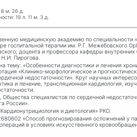
 8 м. 26 д.
19 л. 11 м. 3 д.
венную медицинскую академию по специальности «Л
ре госпитальной терапии им.
Р.Г. М
ежебовского Ор
ского; доцента и профессора кафедры внутренних
.
Н.И. П
ирогова.
на тему: «Особенности диагностики и лечения хро
ертация «Клинико-морфологическое и прогностическ
рдечной недостаточности». Круг научных интересо
ктика и лечение, трансляционная кардиология, изу
статочности.
, Общества специалистов по сердечной недостаточ
а России».
Кардионутрициология и диетология» РКО.
 2680602 «Способ прогнозирования осложнений у п
операций в условиях искусственного кровообращен