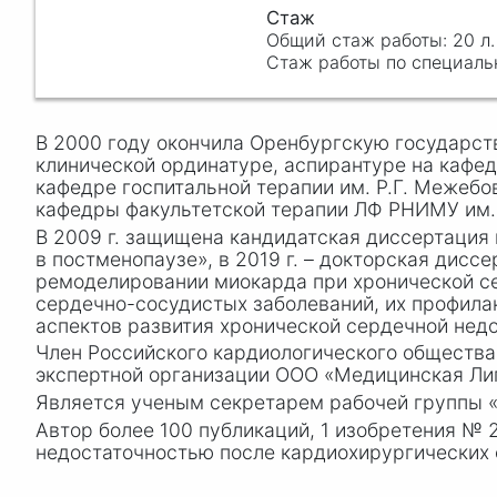
20 л.
В 2000 году окончила Оренбургскую государст
клинической ординатуре, аспирантуре на кафед
кафедре госпитальной терапии им. Р
.Г. Ме
жебов
кафедры факультетской терапии ЛФ РНИМУ им
В 2009 г. защищена кандидатская диссертация 
в постменопаузе», в 201
9 г
. – докторская дисс
ремоделировании миокарда при хронической се
сердечно-сосудистых заболеваний, их профила
аспектов развития хронической сердечной недо
Член Российского кардиологического общества
экспертной организации ООО «Медицинская Лиг
Является ученым секретарем рабочей группы «
Автор более 100 публикаций, 1 изобретения №
недостаточностью после кардиохирургических 