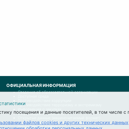
ОФИЦИАЛЬНАЯ ИНФОРМАЦИЯ
Сведения об образовательной организации
Доступная среда
Противодействие коррупции
статистики
Противодействие терроризму и экстремизму
Информация о закупках
стику посещения и данные посетителей, в том числе 
Информация о вакансиях
Открытые данные (машиночитаемый формат)
ьзовании файлов cookies и других технических данных
Политика университета в отношении обработки
персональных данных
 отношении обработки персональных данных