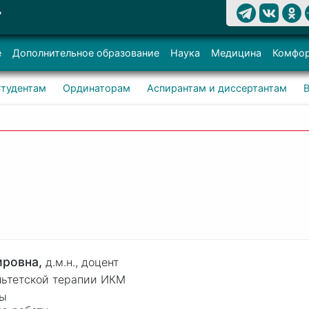
Т
е
Дополнительное образование
Наука
Медицина
Комфор
тудентам
Ординаторам
Аспирантам и диссертантам
ировна,
д.м.н.,
доцент
льтетской терапии ИКМ
ры