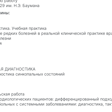
ую работу
9 им. Н.Э. Баумана
тика. Учебная практика
е редких болезней в реальной клинической практике вр
лезни
я
НАЯ ДИАГНОСТИКА
ностика синкопальных состояний
а
ьская работа
рдиологических пациентов: дифференцированный подход
ольных с системными заболеваниями: диагностика, так