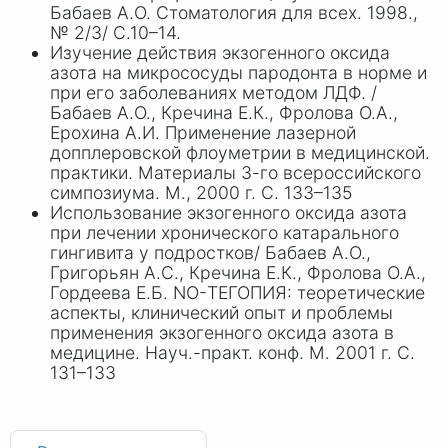
Баба
ев А
.О. Стоматология для всех. 1998.,
№ 2/3/ С.10–14.
Изучение действия экзогенного оксида
азота на микрососуды пародонта в норме и
при его заболеваниях методом ЛДФ. /
Бабае
в А
.О., Кречи
на Е
.К., Фроло
ва О
.А.,
Ерохи
на А
.И. Применение лазерной
допплеровской флоуметрии в медицинской.
практики. Материалы 3-го всероссийского
симпозиума. М., 2000 г. С. 133–135
Использование экзогенного оксида азота
при лечении хронического катарального
гингивита у подростков/ Баба
ев А.
О.,
Григорь
ян А.
С., Кречи
на Е
.К., Фроло
ва О
.А.,
Гордее
ва Е
.Б. NO-ТЕГОПИЯ: теоретические
аспекты, клинический опыт и проблемы
применения экзогенного оксида азота в
медицине. Науч.-практ. конф. М. 200
1 г.
С.
131–133