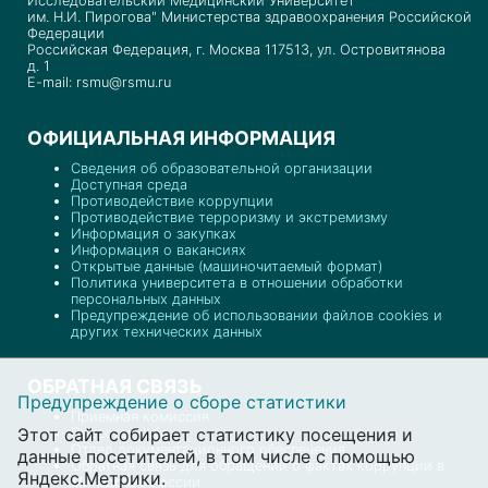
Исследовательский Медицинский Университет
им. Н.И. Пирогова" Министерства здравоохранения Российской
Федерации
Российская Федерация, г. Москва 117513, ул. Островитянова
д. 1
E-mail: rsmu@rsmu.ru
ОФИЦИАЛЬНАЯ ИНФОРМАЦИЯ
Сведения об образовательной организации
Доступная среда
Противодействие коррупции
Противодействие терроризму и экстремизму
Информация о закупках
Информация о вакансиях
Открытые данные (машиночитаемый формат)
Политика университета в отношении обработки
персональных данных
Предупреждение об использовании файлов cookies и
других технических данных
ОБРАТНАЯ СВЯЗЬ
Предупреждение о сборе статистики
Приемная комиссия
Этот сайт собирает статистику посещения и
Пресс-служба
Отдел документационного обеспечения
данные посетителей, в том числе с помощью
Обратная связь для обращений о фактах коррупции в
Яндекс.Метрики.
Минздраве России